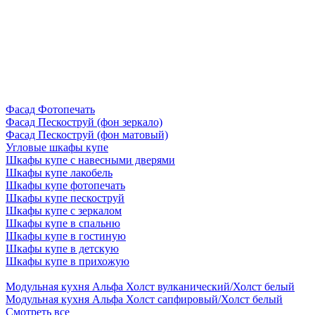
Фасад Фотопечать
Фасад Пескоструй (фон зеркало)
Фасад Пескоструй (фон матовый)
Угловые шкафы купе
Шкафы купе с навесными дверями
Шкафы купе лакобель
Шкафы купе фотопечать
Шкафы купе пескоструй
Шкафы купе с зеркалом
Шкафы купе в спальню
Шкафы купе в гостиную
Шкафы купе в детскую
Шкафы купе в прихожую
Модульная кухня Альфа Холст вулканический/Холст белый
Модульная кухня Альфа Холст сапфировый/Холст белый
Смотреть все