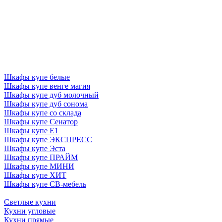
Шкафы купе белые
Шкафы купе венге магия
Шкафы купе дуб молочный
Шкафы купе дуб сонома
Шкафы купе со склада
Шкафы купе Сенатор
Шкафы купе Е1
Шкафы купе ЭКСПРЕСС
Шкафы купе Эста
Шкафы купе ПРАЙМ
Шкафы купе МИНИ
Шкафы купе ХИТ
Шкафы купе СВ-мебель
Светлые кухни
Кухни угловые
Кухни прямые