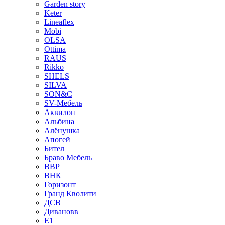
Garden story
Keter
Lineaflex
Mobi
OLSA
Ottima
RAUS
Rikko
SHELS
SILVA
SON&C
SV-Мебель
Аквилон
Альбина
Алёнушка
Апогей
Бител
Браво Мебель
ВВР
ВНК
Горизонт
Гранд Кволити
ДСВ
Дивановв
Е1