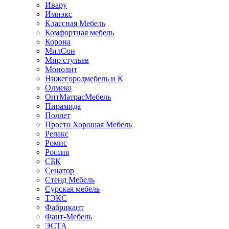
Ивару
Импэкс
Классная Мебель
Комфортная мебель
Корона
МилСон
Мир стульев
Монолит
Нижегородмебель и К
Олмеко
ОптМатрасМебель
Пирамида
Поллет
Просто Хорошая Мебель
Релакс
Ромис
Россия
СБК
Сенатор
Стенд Мебель
Сурская мебель
ТЭКС
Фабрикант
Фант-Мебель
ЭСТА