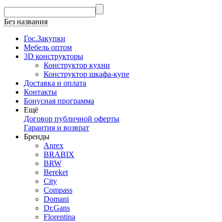
Без названия
Гос.Закупки
Мебель оптом
3D конструкторы
Конструктор кухни
Конструктор шкафа-купе
Доставка и оплата
Контакты
Бонусная программа
Ещё
Договор публичной оферты
Гарантия и возврат
Бренды
Anrex
BRABIX
BRW
Bereket
City
Compass
Domani
Dr.Gans
Florentina