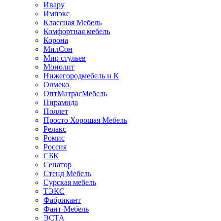
Ивару
Импэкс
Классная Мебель
Комфортная мебель
Корона
МилСон
Мир стульев
Монолит
Нижегородмебель и К
Олмеко
ОптМатрасМебель
Пирамида
Поллет
Просто Хорошая Мебель
Релакс
Ромис
Россия
СБК
Сенатор
Стенд Мебель
Сурская мебель
ТЭКС
Фабрикант
Фант-Мебель
ЭСТА