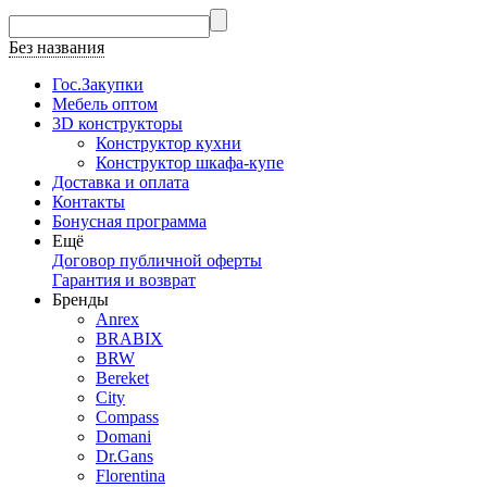
Без названия
Гос.Закупки
Мебель оптом
3D конструкторы
Конструктор кухни
Конструктор шкафа-купе
Доставка и оплата
Контакты
Бонусная программа
Ещё
Договор публичной оферты
Гарантия и возврат
Бренды
Anrex
BRABIX
BRW
Bereket
City
Compass
Domani
Dr.Gans
Florentina