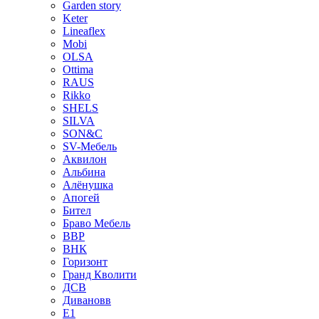
Garden story
Keter
Lineaflex
Mobi
OLSA
Ottima
RAUS
Rikko
SHELS
SILVA
SON&C
SV-Мебель
Аквилон
Альбина
Алёнушка
Апогей
Бител
Браво Мебель
ВВР
ВНК
Горизонт
Гранд Кволити
ДСВ
Дивановв
Е1