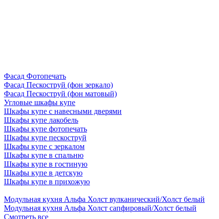
Фасад Фотопечать
Фасад Пескоструй (фон зеркало)
Фасад Пескоструй (фон матовый)
Угловые шкафы купе
Шкафы купе с навесными дверями
Шкафы купе лакобель
Шкафы купе фотопечать
Шкафы купе пескоструй
Шкафы купе с зеркалом
Шкафы купе в спальню
Шкафы купе в гостиную
Шкафы купе в детскую
Шкафы купе в прихожую
Модульная кухня Альфа Холст вулканический/Холст белый
Модульная кухня Альфа Холст сапфировый/Холст белый
Смотреть все