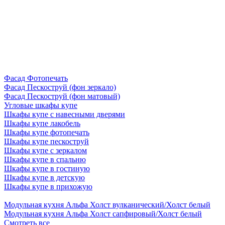
Фасад Фотопечать
Фасад Пескоструй (фон зеркало)
Фасад Пескоструй (фон матовый)
Угловые шкафы купе
Шкафы купе с навесными дверями
Шкафы купе лакобель
Шкафы купе фотопечать
Шкафы купе пескоструй
Шкафы купе с зеркалом
Шкафы купе в спальню
Шкафы купе в гостиную
Шкафы купе в детскую
Шкафы купе в прихожую
Модульная кухня Альфа Холст вулканический/Холст белый
Модульная кухня Альфа Холст сапфировый/Холст белый
Смотреть все