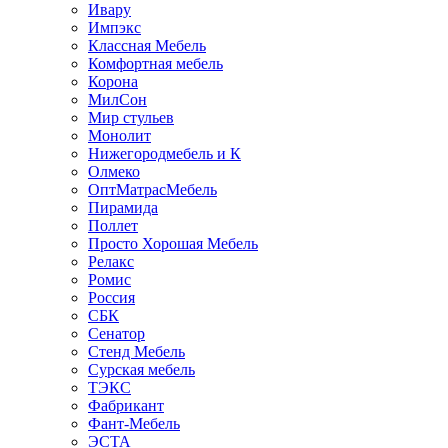
Ивару
Импэкс
Классная Мебель
Комфортная мебель
Корона
МилСон
Мир стульев
Монолит
Нижегородмебель и К
Олмеко
ОптМатрасМебель
Пирамида
Поллет
Просто Хорошая Мебель
Релакс
Ромис
Россия
СБК
Сенатор
Стенд Мебель
Сурская мебель
ТЭКС
Фабрикант
Фант-Мебель
ЭСТА