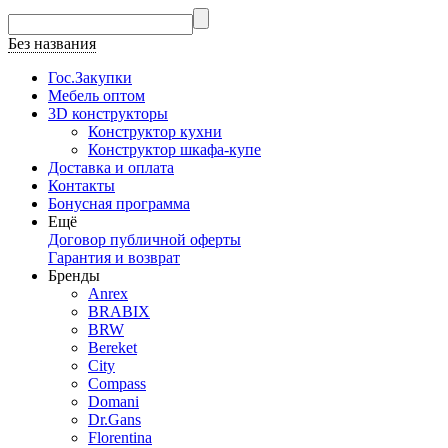
Без названия
Гос.Закупки
Мебель оптом
3D конструкторы
Конструктор кухни
Конструктор шкафа-купе
Доставка и оплата
Контакты
Бонусная программа
Ещё
Договор публичной оферты
Гарантия и возврат
Бренды
Anrex
BRABIX
BRW
Bereket
City
Compass
Domani
Dr.Gans
Florentina