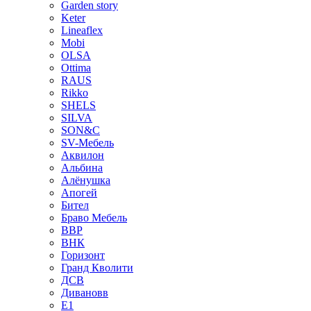
Garden story
Keter
Lineaflex
Mobi
OLSA
Ottima
RAUS
Rikko
SHELS
SILVA
SON&C
SV-Мебель
Аквилон
Альбина
Алёнушка
Апогей
Бител
Браво Мебель
ВВР
ВНК
Горизонт
Гранд Кволити
ДСВ
Дивановв
Е1