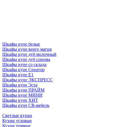
Шкафы купе белые
Шкафы купе венге магия
Шкафы купе дуб молочный
Шкафы купе дуб сонома
Шкафы купе со склада
Шкафы купе Сенатор
Шкафы купе Е1
Шкафы купе ЭКСПРЕСС
Шкафы купе Эста
Шкафы купе ПРАЙМ
Шкафы купе МИНИ
Шкафы купе ХИТ
Шкафы купе СВ-мебель
Светлые кухни
Кухни угловые
Кухни прямые