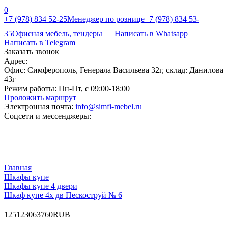
0
+7 (978) 834 52-25
Менеджер по рознице
+7 (978) 834 53-
35
Офисная мебель, тендеры
Написать в Whatsapp
Написать в Telegram
Заказать звонок
Адрес:
Офис: Симферополь, Генерала Васильева 32г, склад: Данилова
43г
Режим работы:
Пн-Пт, с 09:00-18:00
Проложить маршрут
Электронная почта:
info@simfi-mebel.ru
Соцсети и мессенджеры:
Главная
Шкафы купе
Шкафы купе 4 двери
Шкаф купе 4х дв Пескоструй № 6
12
51230
63760
RUB