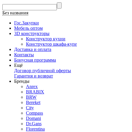
Без названия
Гос.Закупки
Мебель оптом
3D конструкторы
Конструктор кухни
Конструктор шкафа-купе
Доставка и оплата
Контакты
Бонусная программа
Ещё
Договор публичной оферты
Гарантия и возврат
Бренды
Anrex
BRABIX
BRW
Bereket
City
Compass
Domani
Dr.Gans
Florentina