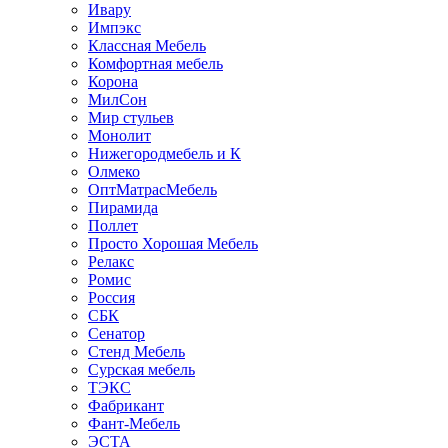
Ивару
Импэкс
Классная Мебель
Комфортная мебель
Корона
МилСон
Мир стульев
Монолит
Нижегородмебель и К
Олмеко
ОптМатрасМебель
Пирамида
Поллет
Просто Хорошая Мебель
Релакс
Ромис
Россия
СБК
Сенатор
Стенд Мебель
Сурская мебель
ТЭКС
Фабрикант
Фант-Мебель
ЭСТА