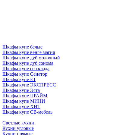
Шкафы купе белые
Шкафы купе венге магия
Шкафы купе дуб молочный
Шкафы купе дуб сонома
Шкафы купе со склада
Шкафы купе Сенатор
Шкафы купе Е1
Шкафы купе ЭКСПРЕСС
Шкафы купе Эста
Шкафы купе ПРАЙМ
Шкафы купе МИНИ
Шкафы купе ХИТ
Шкафы купе СВ-мебель
Светлые кухни
Кухни угловые
Кухни прямые