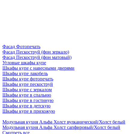
Фасад Фотопечать
Фасад Пескоструй (фон зеркало)
Фасад Пескоструй (фон матовый)
Угловые шкафы купе
Шкафы купе с навесными дверями
Шкафы купе лакобель
Шкафы купе фотопечать
Шкафы купе пескоструй
Шкафы купе с зеркалом
Шкафы купе в спальню
Шкафы купе в гостиную
Шкафы купе в детскую
Шкафы купе в прихожую
Модульная кухня Альфа Холст вулканический/Холст белый
Модульная кухня Альфа Холст сапфировый/Холст белый
Смотреть все