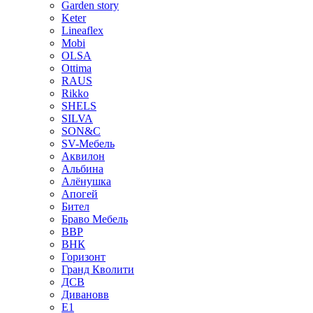
Garden story
Keter
Lineaflex
Mobi
OLSA
Ottima
RAUS
Rikko
SHELS
SILVA
SON&C
SV-Мебель
Аквилон
Альбина
Алёнушка
Апогей
Бител
Браво Мебель
ВВР
ВНК
Горизонт
Гранд Кволити
ДСВ
Дивановв
Е1