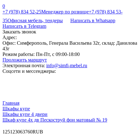
0
+7 (978) 834 52-25
Менеджер по рознице
+7 (978) 834 53-
35
Офисная мебель, тендеры
Написать в Whatsapp
Написать в Telegram
Заказать звонок
Адрес:
Офис: Симферополь, Генерала Васильева 32г, склад: Данилова
43г
Режим работы:
Пн-Пт, с 09:00-18:00
Проложить маршрут
Электронная почта:
info@simfi-mebel.ru
Соцсети и мессенджеры:
Главная
Шкафы купе
Шкафы купе 4 двери
Шкаф купе 4х дв Пескоструй фон матовый № 19
12
51230
63760
RUB