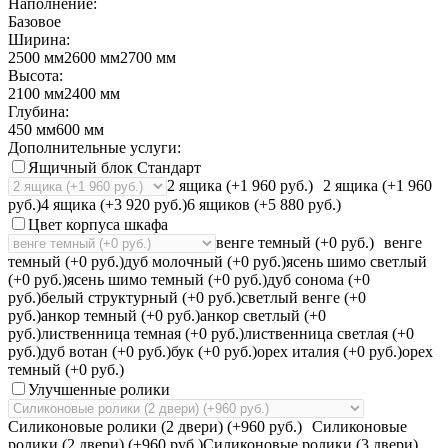
Наполнение:
Базовое
Ширина:
2500 мм
2600 мм
2700 мм
Высота:
2100 мм
2400 мм
Глубина:
450 мм
600 мм
Дополнительные услуги:
Ящичный блок Стандарт
2 ящика (+1 960 руб.)
2 ящика (+1 960
руб.)
4 ящика (+3 920 руб.)
6 ящиков (+5 880 руб.)
Цвет корпуса шкафа
венге темный (+0 руб.)
венге
темный (+0 руб.)
дуб молочный (+0 руб.)
ясень шимо светлый
(+0 руб.)
ясень шимо темный (+0 руб.)
дуб сонома (+0
руб.)
белый структурный (+0 руб.)
светлый венге (+0
руб.)
анкор темный (+0 руб.)
анкор светлый (+0
руб.)
лиственница темная (+0 руб.)
лиственница светлая (+0
руб.)
дуб вотан (+0 руб.)
бук (+0 руб.)
орех италия (+0 руб.)
орех
темный (+0 руб.)
Улучшенные ролики
Силиконовые ролики (2 двери) (+960 руб.)
Силиконовые
ролики (2 двери) (+960 руб.)
Силиконовые ролики (3 двери)