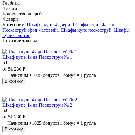
Глубина
450 мм
Количество дверей
4 двери
Категории:
Шкафы купе 4 двери
,
Шкафы купе
,
Фасад
Пескоструй (фон матовый)
,
Шкафы купе пескоструй
,
Шкафы
купе Сенатор
Похожие товары
Шкаф купе 4х дв Пескоструй № 1
5.0
от
51 230
₽
Начислим
+
1025
бонусов
1 бонус = 1 рубль
В корзину
Шкаф купе 4х дв Пескоструй № 2
5.0
от
51 230
₽
Начислим
+
1025
бонусов
1 бонус = 1 рубль
В корзину