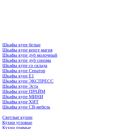
Шкафы купе белые
Шкафы купе венге магия
Шкафы купе дуб молочный
Шкафы купе дуб сонома
Шкафы купе со склада
Шкафы купе Сенатор
Шкафы купе Е1
Шкафы купе ЭКСПРЕСС
Шкафы купе Эста
Шкафы купе ПРАЙМ
Шкафы купе МИНИ
Шкафы купе ХИТ
Шкафы купе СВ-мебель
Светлые кухни
Кухни угловые
Кухни прямые