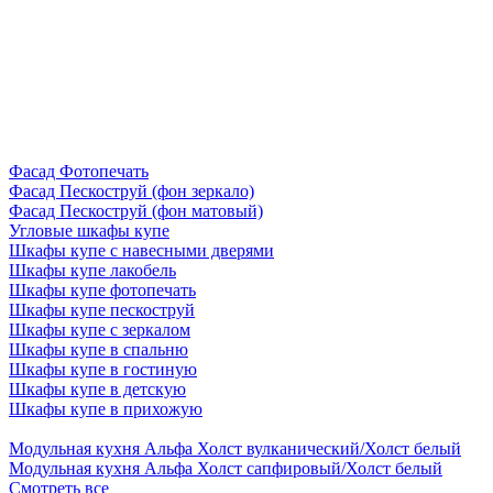
Фасад Фотопечать
Фасад Пескоструй (фон зеркало)
Фасад Пескоструй (фон матовый)
Угловые шкафы купе
Шкафы купе с навесными дверями
Шкафы купе лакобель
Шкафы купе фотопечать
Шкафы купе пескоструй
Шкафы купе с зеркалом
Шкафы купе в спальню
Шкафы купе в гостиную
Шкафы купе в детскую
Шкафы купе в прихожую
Модульная кухня Альфа Холст вулканический/Холст белый
Модульная кухня Альфа Холст сапфировый/Холст белый
Смотреть все