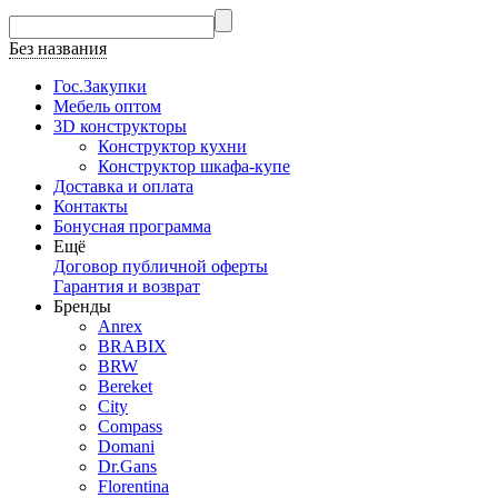
Без названия
Гос.Закупки
Мебель оптом
3D конструкторы
Конструктор кухни
Конструктор шкафа-купе
Доставка и оплата
Контакты
Бонусная программа
Ещё
Договор публичной оферты
Гарантия и возврат
Бренды
Anrex
BRABIX
BRW
Bereket
City
Compass
Domani
Dr.Gans
Florentina