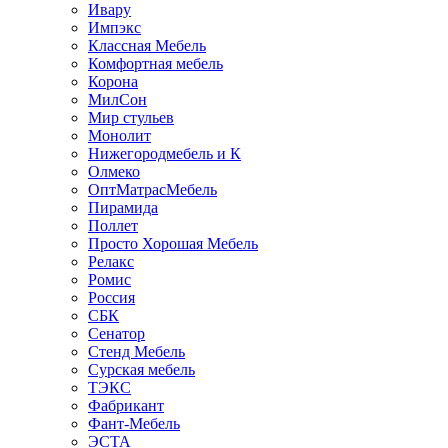
Ивару
Импэкс
Классная Мебель
Комфортная мебель
Корона
МилСон
Мир стульев
Монолит
Нижегородмебель и К
Олмеко
ОптМатрасМебель
Пирамида
Поллет
Просто Хорошая Мебель
Релакс
Ромис
Россия
СБК
Сенатор
Стенд Мебель
Сурская мебель
ТЭКС
Фабрикант
Фант-Мебель
ЭСТА