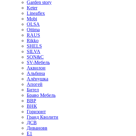
Garden story
Keter
Lineaflex
Mobi
OLSA
Ottima
RAUS
Rikko
SHELS
SILVA
SON&C
SV-Мебель
Аквилон
Альбина
Алёнушка
Апогей
Бител
Браво Мебель
ВВР
ВНК
Горизонт
Гранд Кволити
ДСВ
Дивановв
Е1