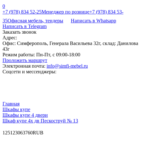
0
+7 (978) 834 52-25
Менеджер по рознице
+7 (978) 834 53-
35
Офисная мебель, тендеры
Написать в Whatsapp
Написать в Telegram
Заказать звонок
Адрес:
Офис: Симферополь, Генерала Васильева 32г, склад: Данилова
43г
Режим работы:
Пн-Пт, с 09:00-18:00
Проложить маршрут
Электронная почта:
info@simfi-mebel.ru
Соцсети и мессенджеры:
Главная
Шкафы купе
Шкафы купе 4 двери
Шкаф купе 4х дв Пескоструй № 13
12
51230
63760
RUB