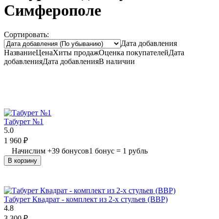
Симферополе
Сортировать:
Дата добавления
Название
Цена
Хиты продаж
Оценка
покупателей
Дата
добавления
Дата добавления
В наличии
Табурет №1
5.0
1 960
₽
Начислим
+
39
бонусов
1 бонус = 1 рубль
В корзину
Табурет Квадрат - комплект из 2-х стульев (ВВР)
4.8
3 300
₽