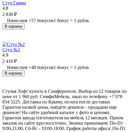
Стул Гамма
4.8
2 830
₽
Начислим
+
57
бонусов
1 бонус = 1 рубль
В корзину
Стул №2
4.9
2 410
₽
Начислим
+
48
бонусов
1 бонус = 1 рубль
В корзину
Стулья Лофт купить в Симферополе. Выбор из 12 товаров по
цене от 1 960 руб. СимфиМебель, заказ по телефону +7 978
834 5225. Доставка по Крыму, оплата после доставки.
Гарантия низкой цены, найдете дешевле - продадим еще
дешевле! На сайте удобный каталог с фото и ценами.
Гарантия завода изготовителя на мебель 12 месяцев. Прием
заказов на сайте круглосуточно. Звонки принимаем: Пн-Пт
9:00-21:00, Сб-Вс - 10:00-18:00. График работы офиса: Пн-Пт