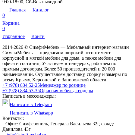
9:00-18:00, Сб-Вс - выходной.
Главная
Каталог
0
Корзина
0
Избранное
Войти
2014-2026 © СимфиМебель — Мебельный интернет-магазин
СимфиМебель — предлагаем широкий ассортимент
корпусной и мягкой мебели для дома, а также мебели для
офиса и гостиниц. Участвуем в тенедерах, работаем по
прямым договорам. Более 50 производителей и 20 000
наименований. Осуществляем доставку, сборку и замеры по
всему Крыму, Херсонской и Запорожской области.
+7 (978) 834 52-25
Менеджер по рознице
+7 (978) 834 53-35
Офисная мебель, тендеры
Написать в мессенджеры:
Написать в Telegram
Написать в Whatsapp
Контакты:
Офис: Симферополь, Генерала Васильева 32г, склад:
Данилова 43г
info@simfi-mebel.ru