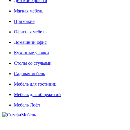
Детские кровати
Мягкая мебель
Прихожие
Офисная мебель
Домашний офис
Кухонные уголки
Столы со стульями
Садовая мебель
Мебель для гостиниц
Мебель для общежитий
Мебель Лофт