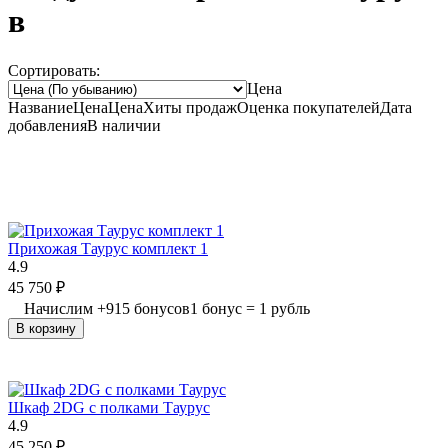
в
Сортировать:
Цена
Название
Цена
Цена
Хиты продаж
Оценка
покупателей
Дата
добавления
В наличии
Прихожая Таурус комплект 1
4.9
45 750
₽
Начислим
+
915
бонусов
1 бонус = 1 рубль
В корзину
Шкаф 2DG с полками Таурус
4.9
45 250
₽