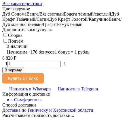
Все характеристики
Цвет изделия:
Дуб Сонома
Венге/Вяз светлый
Бодега тёмный/светлый
Дуб
Крафт Табачный/Сатин
Дуб Крафт Золотой/Капучино
Венге/
Дуб млечный
Белый/Графит
Рамух белый
Дополнительные услуги:
Сборка
Подъем
В наличии
Начислим
+
176
бонусов
1 бонус = 1 рубль
8 820
₽
1
1
В корзину
Купить в 1 клик
Написать в Whatsapp
Написать в Telegram
Информация о доставке
в г.
Симферополь
Способ доставки
Доставка по Геническу и Херсонской области
Рассчитываем стоимость доставки...