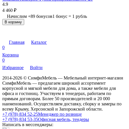
4.9
4 460
₽
Начислим
+
89
бонусов
1 бонус = 1 рубль
В корзину
Главная
Каталог
0
Корзина
0
Избранное
Войти
2014-2026 © СимфиМебель — Мебельный интернет-магазин
СимфиМебель — предлагаем широкий ассортимент
корпусной и мягкой мебели для дома, а также мебели для
офиса и гостиниц. Участвуем в тенедерах, работаем по
прямым договорам. Более 50 производителей и 20 000
наименований. Осуществляем доставку, сборку и замеры по
всему Крыму, Херсонской и Запорожской области.
+7 (978) 834 52-25
Менеджер по рознице
+7 (978) 834 53-35
Офисная мебель, тендеры
Написать в мессенджеры: