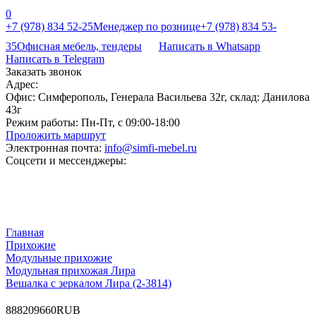
0
+7 (978) 834 52-25
Менеджер по рознице
+7 (978) 834 53-
35
Офисная мебель, тендеры
Написать в Whatsapp
Написать в Telegram
Заказать звонок
Адрес:
Офис: Симферополь, Генерала Васильева 32г, склад: Данилова
43г
Режим работы:
Пн-Пт, с 09:00-18:00
Проложить маршрут
Электронная почта:
info@simfi-mebel.ru
Соцсети и мессенджеры:
Главная
Прихожие
Модульные прихожие
Модульная прихожая Лира
Вешалка с зеркалом Лира (2-3814)
8
8820
9660
RUB