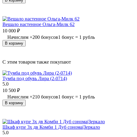
В корзину
Вешало настенное Ольга-Милк 62
10 000
₽
Начислим
+
200
бонусов
1 бонус = 1 рубль
В корзину
C этим товаром также покупают
Тумба под обувь Лира (2-0714)
5.0
10 500
₽
Начислим
+
210
бонусов
1 бонус = 1 рубль
В корзину
Шкаф купе 3х дв Комби 1 Дуб сонома|Зеркало
5.0