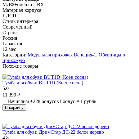
МДФ+пленка ПВХ
Материал корпуса
ЛДСП
Стиль интерьера
Современный
Страна
Россия
Гарантия
12 мес
Категории:
Модульная прихожая Венеция-1
,
Обувницы в
прихожую
Похожие товары
Тумба для обуви BUT1D (Коен сосна)
5.0
11 390
₽
Начислим
+
228
бонусов
1 бонус = 1 рубль
В корзину
Тумба для обуви ДримСтар ДС-22 белое дерево
4.8