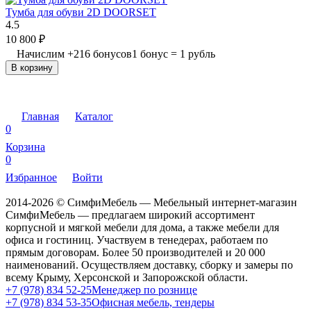
Тумба для обуви 2D DOORSET
4.5
10 800
₽
Начислим
+
216
бонусов
1 бонус = 1 рубль
В корзину
Главная
Каталог
0
Корзина
0
Избранное
Войти
2014-2026 © СимфиМебель — Мебельный интернет-магазин
СимфиМебель — предлагаем широкий ассортимент
корпусной и мягкой мебели для дома, а также мебели для
офиса и гостиниц. Участвуем в тенедерах, работаем по
прямым договорам. Более 50 производителей и 20 000
наименований. Осуществляем доставку, сборку и замеры по
всему Крыму, Херсонской и Запорожской области.
+7 (978) 834 52-25
Менеджер по рознице
+7 (978) 834 53-35
Офисная мебель, тендеры