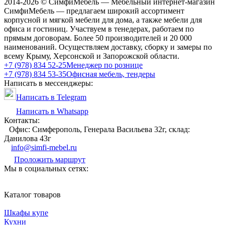
2014-2026 © СимфиМебель — Мебельный интернет-магазин
СимфиМебель — предлагаем широкий ассортимент
корпусной и мягкой мебели для дома, а также мебели для
офиса и гостиниц. Участвуем в тенедерах, работаем по
прямым договорам. Более 50 производителей и 20 000
наименований. Осуществляем доставку, сборку и замеры по
всему Крыму, Херсонской и Запорожской области.
+7 (978) 834 52-25
Менеджер по рознице
+7 (978) 834 53-35
Офисная мебель, тендеры
Написать в мессенджеры:
Написать в Telegram
Написать в Whatsapp
Контакты:
Офис: Симферополь, Генерала Васильева 32г, склад:
Данилова 43г
info@simfi-mebel.ru
Проложить маршрут
Мы в социальных сетях:
Каталог товаров
Шкафы купе
Кухни