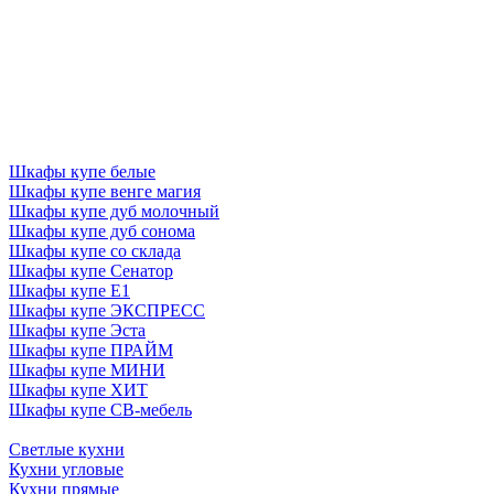
Шкафы купе белые
Шкафы купе венге магия
Шкафы купе дуб молочный
Шкафы купе дуб сонома
Шкафы купе со склада
Шкафы купе Сенатор
Шкафы купе Е1
Шкафы купе ЭКСПРЕСС
Шкафы купе Эста
Шкафы купе ПРАЙМ
Шкафы купе МИНИ
Шкафы купе ХИТ
Шкафы купе СВ-мебель
Светлые кухни
Кухни угловые
Кухни прямые