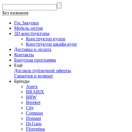
Без названия
Гос.Закупки
Мебель оптом
3D конструкторы
Конструктор кухни
Конструктор шкафа-купе
Доставка и оплата
Контакты
Бонусная программа
Ещё
Договор публичной оферты
Гарантия и возврат
Бренды
Anrex
BRABIX
BRW
Bereket
City
Compass
Domani
Dr.Gans
Florentina