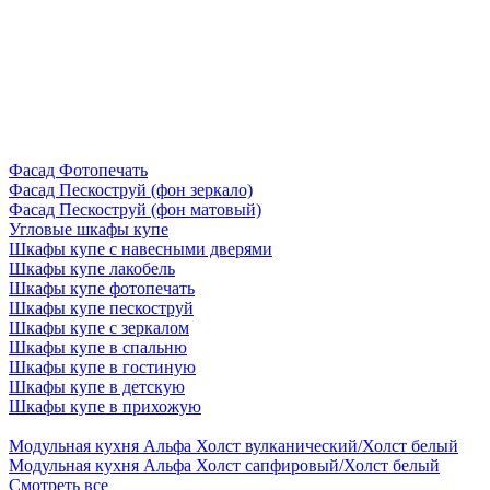
Фасад Фотопечать
Фасад Пескоструй (фон зеркало)
Фасад Пескоструй (фон матовый)
Угловые шкафы купе
Шкафы купе с навесными дверями
Шкафы купе лакобель
Шкафы купе фотопечать
Шкафы купе пескоструй
Шкафы купе с зеркалом
Шкафы купе в спальню
Шкафы купе в гостиную
Шкафы купе в детскую
Шкафы купе в прихожую
Модульная кухня Альфа Холст вулканический/Холст белый
Модульная кухня Альфа Холст сапфировый/Холст белый
Смотреть все