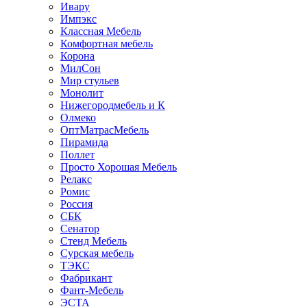
Ивару
Импэкс
Классная Мебель
Комфортная мебель
Корона
МилСон
Мир стульев
Монолит
Нижегородмебель и К
Олмеко
ОптМатрасМебель
Пирамида
Поллет
Просто Хорошая Мебель
Релакс
Ромис
Россия
СБК
Сенатор
Стенд Мебель
Сурская мебель
ТЭКС
Фабрикант
Фант-Мебель
ЭСТА