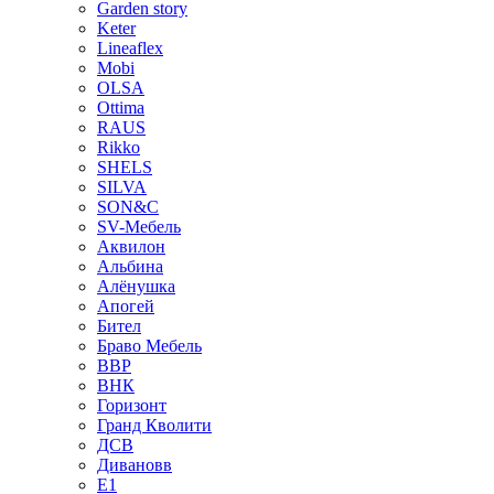
Garden story
Keter
Lineaflex
Mobi
OLSA
Ottima
RAUS
Rikko
SHELS
SILVA
SON&C
SV-Мебель
Аквилон
Альбина
Алёнушка
Апогей
Бител
Браво Мебель
ВВР
ВНК
Горизонт
Гранд Кволити
ДСВ
Дивановв
Е1