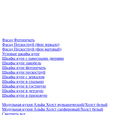
Фасад Фотопечать
Фасад Пескоструй (фон зеркало)
Фасад Пескоструй (фон матовый)
Угловые шкафы купе
Шкафы купе с навесными дверями
Шкафы купе лакобель
Шкафы купе фотопечать
Шкафы купе пескоструй
Шкафы купе с зеркалом
Шкафы купе в спальню
Шкафы купе в гостиную
Шкафы купе в детскую
Шкафы купе в прихожую
Модульная кухня Альфа Холст вулканический/Холст белый
Модульная кухня Альфа Холст сапфировый/Холст белый
Смотреть все