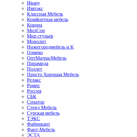
Ивару
Импэкс
Классная Мебель
Комфортная мебель
Корона
МилСон
Мир стульев
Монолит
Нижегородмебель и К
Олмеко
ОптМатрасМебель
Пирамида
Поллет
Просто Хорошая Мебель
Релакс
Ромис
Россия
СБК
Сенатор
Стенд Мебель
Сурская мебель
ТЭКС
Фабрикант
Фант-Мебель
ЭСТА