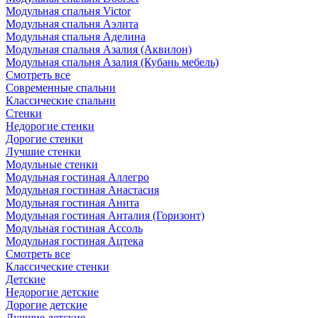
Модульная спальня Victor
Модульная спальня Аэлита
Модульная спальня Аделина
Модульная спальня Азалия (Аквилон)
Модульная спальня Азалия (Кубань мебель)
Смотреть все
Современные спальни
Классические спальни
Стенки
Недорогие стенки
Дорогие стенки
Лучшие стенки
Модульные стенки
Модульная гостиная Аллегро
Модульная гостиная Анастасия
Модульная гостиная Анита
Модульная гостиная Анталия (Горизонт)
Модульная гостиная Ассоль
Модульная гостиная Ацтека
Смотреть все
Классические стенки
Детские
Недорогие детские
Дорогие детские
Лучшие детские