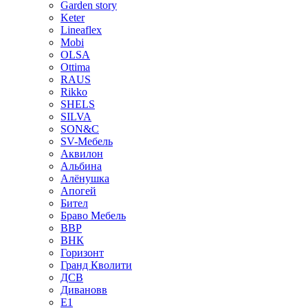
Garden story
Keter
Lineaflex
Mobi
OLSA
Ottima
RAUS
Rikko
SHELS
SILVA
SON&C
SV-Мебель
Аквилон
Альбина
Алёнушка
Апогей
Бител
Браво Мебель
ВВР
ВНК
Горизонт
Гранд Кволити
ДСВ
Дивановв
Е1