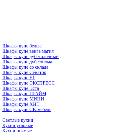
Шкафы купе белые
Шкафы купе венге магия
Шкафы купе дуб молочный
Шкафы купе дуб сонома
Шкафы купе со склада
Шкафы купе Сенатор
Шкафы купе Е1
Шкафы купе ЭКСПРЕСС
Шкафы купе Эста
Шкафы купе ПРАЙМ
Шкафы купе МИНИ
Шкафы купе ХИТ
Шкафы купе СВ-мебель
Светлые кухни
Кухни угловые
Кухни прямые