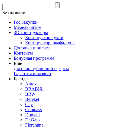
Без названия
Гос.Закупки
Мебель оптом
3D конструкторы
Конструктор кухни
Конструктор шкафа-купе
Доставка и оплата
Контакты
Бонусная программа
Ещё
Договор публичной оферты
Гарантия и возврат
Бренды
Anrex
BRABIX
BRW
Bereket
City
Compass
Domani
Dr.Gans
Florentina