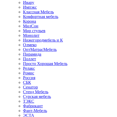
Ивару
Импэкс
Классная Мебель
Комфортная мебель
Корона
МилСон
Мир стульев
Монолит
Нижегородмебель и К
Олмеко
ОптМатрасМебель
Пирамида
Поллет
Просто Хорошая Мебель
Релакс
Ромис
Россия
СБК
Сенатор
Стенд Мебель
Сурская мебель
ТЭКС
Фабрикант
Фант-Мебель
ЭСТА