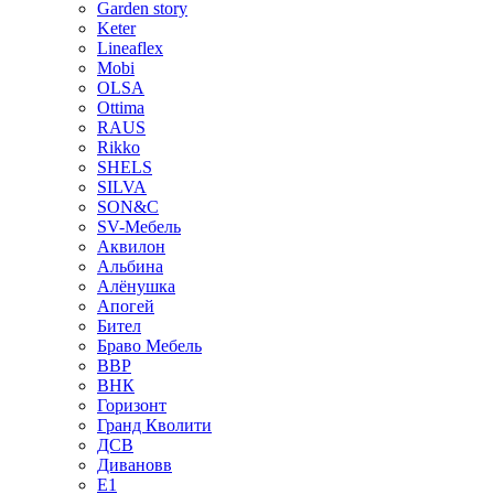
Garden story
Keter
Lineaflex
Mobi
OLSA
Ottima
RAUS
Rikko
SHELS
SILVA
SON&C
SV-Мебель
Аквилон
Альбина
Алёнушка
Апогей
Бител
Браво Мебель
ВВР
ВНК
Горизонт
Гранд Кволити
ДСВ
Дивановв
Е1