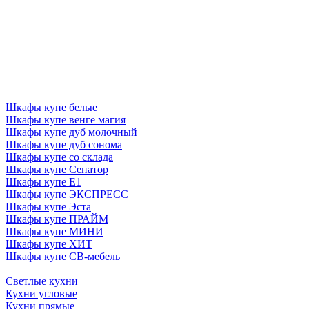
Шкафы купе белые
Шкафы купе венге магия
Шкафы купе дуб молочный
Шкафы купе дуб сонома
Шкафы купе со склада
Шкафы купе Сенатор
Шкафы купе Е1
Шкафы купе ЭКСПРЕСС
Шкафы купе Эста
Шкафы купе ПРАЙМ
Шкафы купе МИНИ
Шкафы купе ХИТ
Шкафы купе СВ-мебель
Светлые кухни
Кухни угловые
Кухни прямые