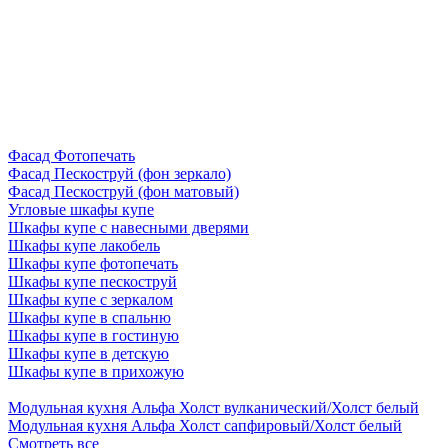
Фасад Фотопечать
Фасад Пескоструй (фон зеркало)
Фасад Пескоструй (фон матовый)
Угловые шкафы купе
Шкафы купе с навесными дверями
Шкафы купе лакобель
Шкафы купе фотопечать
Шкафы купе пескоструй
Шкафы купе с зеркалом
Шкафы купе в спальню
Шкафы купе в гостиную
Шкафы купе в детскую
Шкафы купе в прихожую
Модульная кухня Альфа Холст вулканический/Холст белый
Модульная кухня Альфа Холст сапфировый/Холст белый
Смотреть все