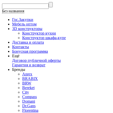
Без названия
Гос.Закупки
Мебель оптом
3D конструкторы
Конструктор кухни
Конструктор шкафа-купе
Доставка и оплата
Контакты
Бонусная программа
Ещё
Договор публичной оферты
Гарантия и возврат
Бренды
Anrex
BRABIX
BRW
Bereket
City
Compass
Domani
Dr.Gans
Florentina