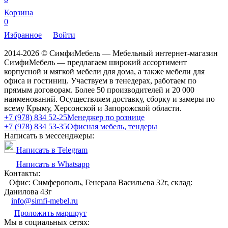
Корзина
0
Избранное
Войти
2014-2026 © СимфиМебель — Мебельный интернет-магазин
СимфиМебель — предлагаем широкий ассортимент
корпусной и мягкой мебели для дома, а также мебели для
офиса и гостиниц. Участвуем в тенедерах, работаем по
прямым договорам. Более 50 производителей и 20 000
наименований. Осуществляем доставку, сборку и замеры по
всему Крыму, Херсонской и Запорожской области.
+7 (978) 834 52-25
Менеджер по рознице
+7 (978) 834 53-35
Офисная мебель, тендеры
Написать в мессенджеры:
Написать в Telegram
Написать в Whatsapp
Контакты:
Офис: Симферополь, Генерала Васильева 32г, склад:
Данилова 43г
info@simfi-mebel.ru
Проложить маршрут
Мы в социальных сетях: