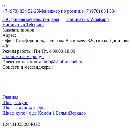
0
+7 (978) 834 52-25
Менеджер по рознице
+7 (978) 834 53-
35
Офисная мебель, тендеры
Написать в Whatsapp
Написать в Telegram
Заказать звонок
Адрес:
Офис: Симферополь, Генерала Васильева 32г, склад: Данилова
43г
Режим работы:
Пн-Пт, с 09:00-18:00
Проложить маршрут
Электронная почта:
info@simfi-mebel.ru
Соцсети и мессенджеры:
Главная
Шкафы купе
Шкафы купе 4 двери
Шкаф купе 4х дв Комби 1 Белый|Зеркало
12
44310
55260
RUB