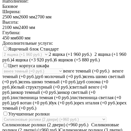
Наполнение:
Базовое
Ширина:
2500 мм
2600 мм
2700 мм
Высота:
2100 мм
2400 мм
Глубина:
450 мм
600 мм
Дополнительные услуги:
Ящичный блок Стандарт
2 ящика (+1 960 руб.)
2 ящика (+1 960
руб.)
4 ящика (+3 920 руб.)
6 ящиков (+5 880 руб.)
Цвет корпуса шкафа
венге темный (+0 руб.)
венге
темный (+0 руб.)
дуб молочный (+0 руб.)
ясень шимо светлый
(+0 руб.)
ясень шимо темный (+0 руб.)
дуб сонома (+0
руб.)
белый структурный (+0 руб.)
светлый венге (+0
руб.)
анкор темный (+0 руб.)
анкор светлый (+0
руб.)
лиственница темная (+0 руб.)
лиственница светлая (+0
руб.)
дуб вотан (+0 руб.)
бук (+0 руб.)
орех италия (+0 руб.)
орех
темный (+0 руб.)
Улучшенные ролики
Силиконовые ролики (2 двери) (+960 руб.)
Силиконовые
ролики (2 двери) (+960 руб.)
Силиконовые ролики (3 двери)