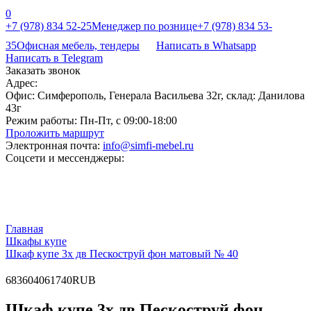
0
+7 (978) 834 52-25
Менеджер по рознице
+7 (978) 834 53-
35
Офисная мебель, тендеры
Написать в Whatsapp
Написать в Telegram
Заказать звонок
Адрес:
Офис: Симферополь, Генерала Васильева 32г, склад: Данилова
43г
Режим работы:
Пн-Пт, с 09:00-18:00
Проложить маршрут
Электронная почта:
info@simfi-mebel.ru
Соцсети и мессенджеры:
Главная
Шкафы купе
Шкаф купе 3х дв Пескоструй фон матовый № 40
68
36040
61740
RUB
Шкаф купе 3х дв Пескоструй фон