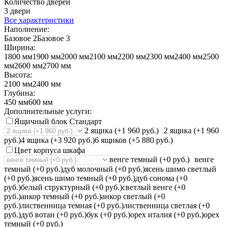
Количество дверей
3 двери
Все характеристики
Наполнение:
Базовое 2
Базовое 3
Ширина:
1800 мм
1900 мм
2000 мм
2100 мм
2200 мм
2300 мм
2400 мм
2500
мм
2600 мм
2700 мм
Высота:
2100 мм
2400 мм
Глубина:
450 мм
600 мм
Дополнительные услуги:
Ящичный блок Стандарт
2 ящика (+1 960 руб.)
2 ящика (+1 960
руб.)
4 ящика (+3 920 руб.)
6 ящиков (+5 880 руб.)
Цвет корпуса шкафа
венге темный (+0 руб.)
венге
темный (+0 руб.)
дуб молочный (+0 руб.)
ясень шимо светлый
(+0 руб.)
ясень шимо темный (+0 руб.)
дуб сонома (+0
руб.)
белый структурный (+0 руб.)
светлый венге (+0
руб.)
анкор темный (+0 руб.)
анкор светлый (+0
руб.)
лиственница темная (+0 руб.)
лиственница светлая (+0
руб.)
дуб вотан (+0 руб.)
бук (+0 руб.)
орех италия (+0 руб.)
орех
темный (+0 руб.)