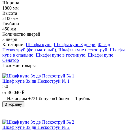
Ширина
1800 мм
Высота
2100 мм
Глубина
450 мм
Количество дверей
3 двери
Категории:
Шкафы купе
,
Шкафы купе 3 двери
,
Фасад
Пескоструй (фон матовый)
,
Шкафы купе пескоструй
,
Шкафы
купе в спальню
,
Шкафы купе в гостиную
,
Шкафы купе
Сенатор
Похожие товары
Шкаф купе 3х дв Пескоструй № 1
5.0
от
36 040
₽
Начислим
+
721
бонусов
1 бонус = 1 рубль
В корзину
Шкаф купе 3х дв Пескоструй № 2