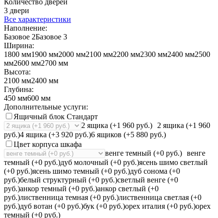
Количество дверей
3 двери
Все характеристики
Наполнение:
Базовое 2
Базовое 3
Ширина:
1800 мм
1900 мм
2000 мм
2100 мм
2200 мм
2300 мм
2400 мм
2500
мм
2600 мм
2700 мм
Высота:
2100 мм
2400 мм
Глубина:
450 мм
600 мм
Дополнительные услуги:
Ящичный блок Стандарт
2 ящика (+1 960 руб.)
2 ящика (+1 960
руб.)
4 ящика (+3 920 руб.)
6 ящиков (+5 880 руб.)
Цвет корпуса шкафа
венге темный (+0 руб.)
венге
темный (+0 руб.)
дуб молочный (+0 руб.)
ясень шимо светлый
(+0 руб.)
ясень шимо темный (+0 руб.)
дуб сонома (+0
руб.)
белый структурный (+0 руб.)
светлый венге (+0
руб.)
анкор темный (+0 руб.)
анкор светлый (+0
руб.)
лиственница темная (+0 руб.)
лиственница светлая (+0
руб.)
дуб вотан (+0 руб.)
бук (+0 руб.)
орех италия (+0 руб.)
орех
темный (+0 руб.)