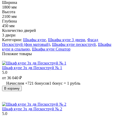
Ширина
1800 мм
Высота
2100 мм
Глубина
450 мм
Количество дверей
3 двери
Категории:
Шкафы купе
,
Шкафы купе 3 двери
,
Фасад
Пескоструй (фон матовый)
,
Шкафы купе пескоструй
,
Шкафы
купе в спальню
,
Шкафы купе Сенатор
Похожие товары
Шкаф купе 3х дв Пескоструй № 1
5.0
от
36 040
₽
Начислим
+
721
бонусов
1 бонус = 1 рубль
В корзину
Шкаф купе 3х дв Пескоструй № 2
5.0