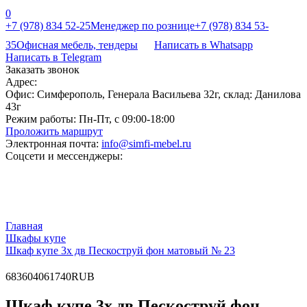
0
+7 (978) 834 52-25
Менеджер по рознице
+7 (978) 834 53-
35
Офисная мебель, тендеры
Написать в Whatsapp
Написать в Telegram
Заказать звонок
Адрес:
Офис: Симферополь, Генерала Васильева 32г, склад: Данилова
43г
Режим работы:
Пн-Пт, с 09:00-18:00
Проложить маршрут
Электронная почта:
info@simfi-mebel.ru
Соцсети и мессенджеры:
Главная
Шкафы купе
Шкаф купе 3х дв Пескоструй фон матовый № 23
68
36040
61740
RUB
Шкаф купе 3х дв Пескоструй фон