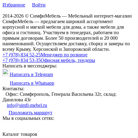
Избранное
Войти
2014-2026 © СимфиМебель — Мебельный интернет-магазин
СимфиМебель — предлагаем широкий ассортимент
корпусной и мягкой мебели для дома, а также мебели для
офиса и гостиниц. Участвуем в тенедерах, работаем по
прямым договорам. Более 50 производителей и 20 000
наименований. Осуществляем доставку, сборку и замеры по
всему Крыму, Херсонской и Запорожской области.
+7 (978) 834 52-25
Менеджер по рознице
+7 (978) 834 53-35
Офисная мебель, тендеры
Написать в мессенджеры:
Написать в Telegram
Написать в Whatsapp
Контакты:
Офис: Симферополь, Генерала Васильева 32г, склад:
Данилова 43г
info@simfi-mebel.ru
Проложить маршрут
Мы в социальных сетях:
Каталог товаров