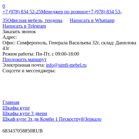
0
+7 (978) 834 52-25
Менеджер по рознице
+7 (978) 834 53-
35
Офисная мебель, тендеры
Написать в Whatsapp
Написать в Telegram
Заказать звонок
Адрес:
Офис: Симферополь, Генерала Васильева 32г, склад: Данилова
43г
Режим работы:
Пн-Пт, с 09:00-18:00
Проложить маршрут
Электронная почта:
info@simfi-mebel.ru
Соцсети и мессенджеры:
Главная
Шкафы купе
Шкафы купе 3 двери
Шкаф купе 3х дв Комби 1 Пескоструй|Зеркало
68
34370
58850
RUB