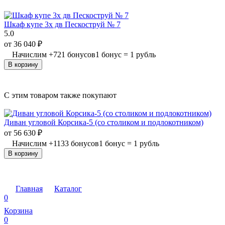
Шкаф купе 3х дв Пескоструй № 7
5.0
от
36 040
₽
Начислим
+
721
бонусов
1 бонус = 1 рубль
В корзину
C этим товаром также покупают
Диван угловой Корсика-5 (со столиком и подлокотником)
от
56 630
₽
Начислим
+
1133
бонусов
1 бонус = 1 рубль
В корзину
Главная
Каталог
0
Корзина
0