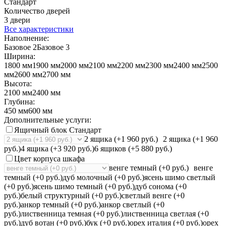
Стандарт
Количество дверей
3 двери
Все характеристики
Наполнение:
Базовое 2
Базовое 3
Ширина:
1800 мм
1900 мм
2000 мм
2100 мм
2200 мм
2300 мм
2400 мм
2500
мм
2600 мм
2700 мм
Высота:
2100 мм
2400 мм
Глубина:
450 мм
600 мм
Дополнительные услуги:
Ящичный блок Стандарт
2 ящика (+1 960 руб.)
2 ящика (+1 960
руб.)
4 ящика (+3 920 руб.)
6 ящиков (+5 880 руб.)
Цвет корпуса шкафа
венге темный (+0 руб.)
венге
темный (+0 руб.)
дуб молочный (+0 руб.)
ясень шимо светлый
(+0 руб.)
ясень шимо темный (+0 руб.)
дуб сонома (+0
руб.)
белый структурный (+0 руб.)
светлый венге (+0
руб.)
анкор темный (+0 руб.)
анкор светлый (+0
руб.)
лиственница темная (+0 руб.)
лиственница светлая (+0
руб.)
дуб вотан (+0 руб.)
бук (+0 руб.)
орех италия (+0 руб.)
орех