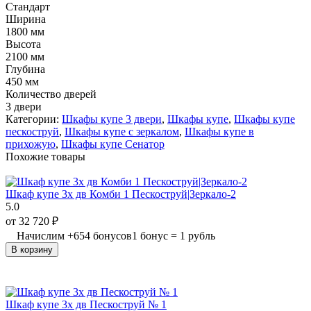
Стандарт
Ширина
1800 мм
Высота
2100 мм
Глубина
450 мм
Количество дверей
3 двери
Категории:
Шкафы купе 3 двери
,
Шкафы купе
,
Шкафы купе
пескоструй
,
Шкафы купе с зеркалом
,
Шкафы купе в
прихожую
,
Шкафы купе Сенатор
Похожие товары
Шкаф купе 3х дв Комби 1 Пескоструй|Зеркало-2
5.0
от
32 720
₽
Начислим
+
654
бонусов
1 бонус = 1 рубль
В корзину
Шкаф купе 3х дв Пескоструй № 1