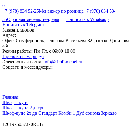
0
+7 (978) 834 52-25
Менеджер по рознице
+7 (978) 834 53-
35
Офисная мебель, тендеры
Написать в Whatsapp
Написать в Telegram
Заказать звонок
Адрес:
Офис: Симферополь, Генерала Васильева 32г, склад: Данилова
43г
Режим работы:
Пн-Пт, с 09:00-18:00
Проложить маршрут
Электронная почта:
info@simfi-mebel.ru
Соцсети и мессенджеры:
Главная
Шкафы купе
Шкафы купе 2 двери
Шкаф-купе 2х дв Стандарт Комби 1 Дуб сонома|Зеркало
120
19750
37370
RUB