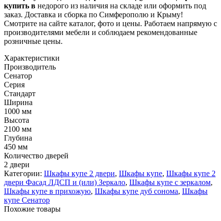
купить в
недорого из наличия на складе или оформить под
заказ. Доставка и сборка по Симферополю и Крыму!
Смотрите на сайте каталог, фото и цены. Работаем напрямую с
производителями мебели и соблюдаем рекомендованные
розничные цены.
Характеристики
Производитель
Сенатор
Серия
Стандарт
Ширина
1000 мм
Высота
2100 мм
Глубина
450 мм
Количество дверей
2 двери
Категории:
Шкафы купе 2 двери
,
Шкафы купе
,
Шкафы купе 2
двери Фасад ЛДСП и (или) Зеркало
,
Шкафы купе с зеркалом
,
Шкафы купе в прихожую
,
Шкафы купе дуб сонома
,
Шкафы
купе Сенатор
Похожие товары