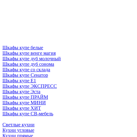
Шкафы купе белые
Шкафы купе венге магия
Шкафы купе дуб молочный
Шкафы купе дуб сонома
Шкафы купе со склада
Шкафы купе Сенатор
Шкафы купе Е1
Шкафы купе ЭКСПРЕСС
Шкафы купе Эста
Шкафы купе ПРАЙМ
Шкафы купе МИНИ
Шкафы купе ХИТ
Шкафы купе СВ-мебель
Светлые кухни
Кухни угловые
Кухни прямые