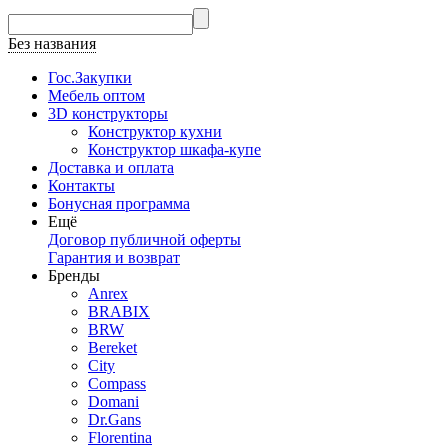
Без названия
Гос.Закупки
Мебель оптом
3D конструкторы
Конструктор кухни
Конструктор шкафа-купе
Доставка и оплата
Контакты
Бонусная программа
Ещё
Договор публичной оферты
Гарантия и возврат
Бренды
Anrex
BRABIX
BRW
Bereket
City
Compass
Domani
Dr.Gans
Florentina