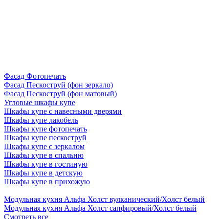
Фасад Фотопечать
Фасад Пескоструй (фон зеркало)
Фасад Пескоструй (фон матовый)
Угловые шкафы купе
Шкафы купе с навесными дверями
Шкафы купе лакобель
Шкафы купе фотопечать
Шкафы купе пескоструй
Шкафы купе с зеркалом
Шкафы купе в спальню
Шкафы купе в гостиную
Шкафы купе в детскую
Шкафы купе в прихожую
Модульная кухня Альфа Холст вулканический/Холст белый
Модульная кухня Альфа Холст сапфировый/Холст белый
Смотреть все