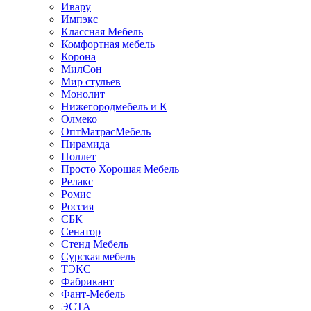
Ивару
Импэкс
Классная Мебель
Комфортная мебель
Корона
МилСон
Мир стульев
Монолит
Нижегородмебель и К
Олмеко
ОптМатрасМебель
Пирамида
Поллет
Просто Хорошая Мебель
Релакс
Ромис
Россия
СБК
Сенатор
Стенд Мебель
Сурская мебель
ТЭКС
Фабрикант
Фант-Мебель
ЭСТА