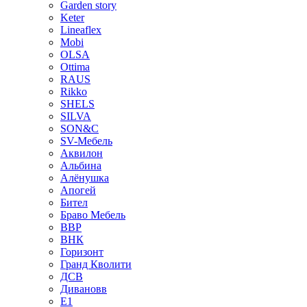
Garden story
Keter
Lineaflex
Mobi
OLSA
Ottima
RAUS
Rikko
SHELS
SILVA
SON&C
SV-Мебель
Аквилон
Альбина
Алёнушка
Апогей
Бител
Браво Мебель
ВВР
ВНК
Горизонт
Гранд Кволити
ДСВ
Дивановв
Е1