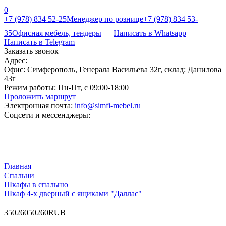
0
+7 (978) 834 52-25
Менеджер по рознице
+7 (978) 834 53-
35
Офисная мебель, тендеры
Написать в Whatsapp
Написать в Telegram
Заказать звонок
Адрес:
Офис: Симферополь, Генерала Васильева 32г, склад: Данилова
43г
Режим работы:
Пн-Пт, с 09:00-18:00
Проложить маршрут
Электронная почта:
info@simfi-mebel.ru
Соцсети и мессенджеры:
Главная
Cпальни
Шкафы в спальню
Шкаф 4-х дверный с ящиками "Даллас"
3
50260
50260
RUB