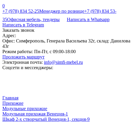
0
+7 (978) 834 52-25
Менеджер по рознице
+7 (978) 834 53-
35
Офисная мебель, тендеры
Написать в Whatsapp
Написать в Telegram
Заказать звонок
Адрес:
Офис: Симферополь, Генерала Васильева 32г, склад: Данилова
43г
Режим работы:
Пн-Пт, с 09:00-18:00
Проложить маршрут
Электронная почта:
info@simfi-mebel.ru
Соцсети и мессенджеры:
Главная
Прихожие
Модульные прихожие
Модульная прихожая Венеция-1
Шкаф 2-х створчатый Венеция-1, секция-9