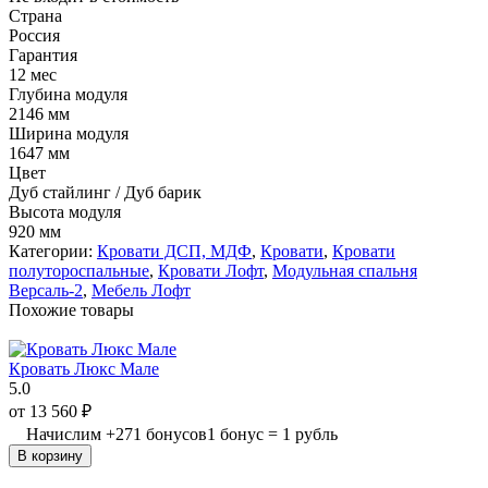
Страна
Россия
Гарантия
12 мес
Глyбина модуля
2146 мм
Шиpина модуля
1647 мм
Цвет
Дуб стайлинг / Дуб барик
Выcота модуля
920 мм
Категории:
Кровати ДСП, МДФ
,
Кровати
,
Кровати
полутороспальные
,
Кровати Лофт
,
Модульная спальня
Версаль-2
,
Мебель Лофт
Похожие товары
Кровать Люкс Мале
5.0
от
13 560
₽
Начислим
+
271
бонусов
1 бонус = 1 рубль
В корзину