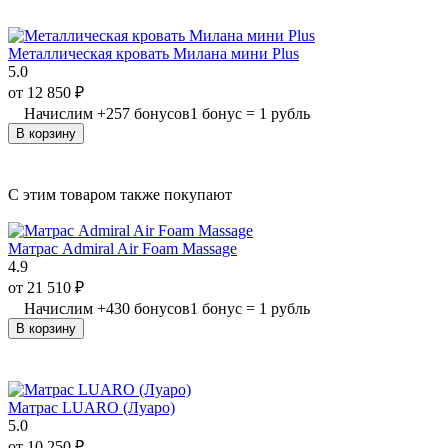
Металлическая кровать Милана мини Plus
5.0
от
12 850
₽
Начислим
+
257
бонусов
1 бонус = 1 рубль
В корзину
C этим товаром также покупают
Матрас Admiral Air Foam Massage
4.9
от
21 510
₽
Начислим
+
430
бонусов
1 бонус = 1 рубль
В корзину
Матрас LUARO (Луаро)
5.0
от
10 250
₽