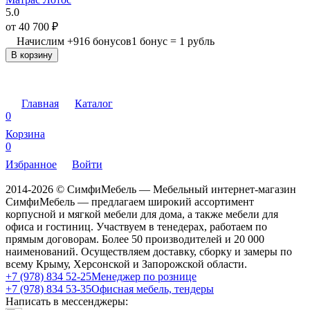
5.0
от
40 700
₽
Начислим
+
916
бонусов
1 бонус = 1 рубль
В корзину
Главная
Каталог
0
Корзина
0
Избранное
Войти
2014-2026 © СимфиМебель — Мебельный интернет-магазин
СимфиМебель — предлагаем широкий ассортимент
корпусной и мягкой мебели для дома, а также мебели для
офиса и гостиниц. Участвуем в тенедерах, работаем по
прямым договорам. Более 50 производителей и 20 000
наименований. Осуществляем доставку, сборку и замеры по
всему Крыму, Херсонской и Запорожской области.
+7 (978) 834 52-25
Менеджер по рознице
+7 (978) 834 53-35
Офисная мебель, тендеры
Написать в мессенджеры: