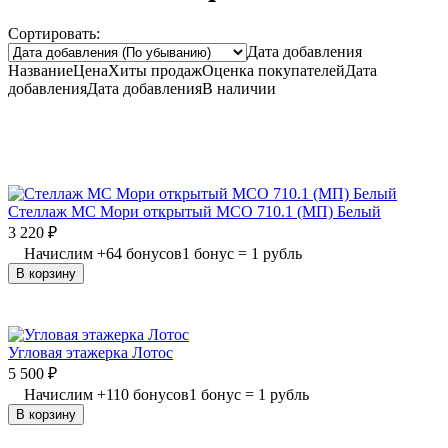
Сортировать:
Дата добавления
Название
Цена
Хиты продаж
Оценка
покупателей
Дата
добавления
Дата добавления
В наличии
Стеллаж МС Мори открытый МСО 710.1 (МП) Белый
3 220
₽
Начислим
+
64
бонусов
1 бонус = 1 рубль
В корзину
Угловая этажерка Лотос
5 500
₽
Начислим
+
110
бонусов
1 бонус = 1 рубль
В корзину