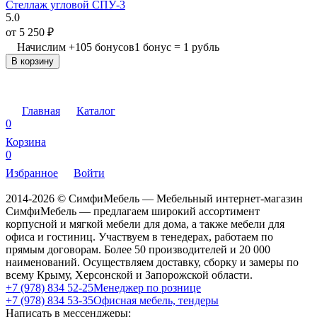
Стеллаж угловой СПУ-3
5.0
от
5 250
₽
Начислим
+
105
бонусов
1 бонус = 1 рубль
В корзину
Главная
Каталог
0
Корзина
0
Избранное
Войти
2014-2026 © СимфиМебель — Мебельный интернет-магазин
СимфиМебель — предлагаем широкий ассортимент
корпусной и мягкой мебели для дома, а также мебели для
офиса и гостиниц. Участвуем в тенедерах, работаем по
прямым договорам. Более 50 производителей и 20 000
наименований. Осуществляем доставку, сборку и замеры по
всему Крыму, Херсонской и Запорожской области.
+7 (978) 834 52-25
Менеджер по рознице
+7 (978) 834 53-35
Офисная мебель, тендеры
Написать в мессенджеры: