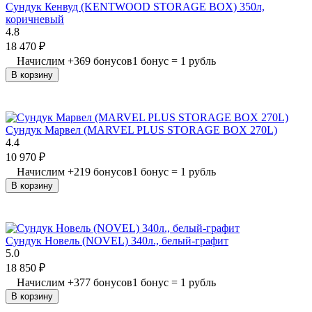
Сундук Кенвуд (KENTWOOD STORAGE BOX) 350л,
коричневый
4.8
18 470
₽
Начислим
+
369
бонусов
1 бонус = 1 рубль
В корзину
Сундук Марвел (MARVEL PLUS STORAGE BOX 270L)
4.4
10 970
₽
Начислим
+
219
бонусов
1 бонус = 1 рубль
В корзину
Сундук Новель (NOVEL) 340л., белый-графит
5.0
18 850
₽
Начислим
+
377
бонусов
1 бонус = 1 рубль
В корзину