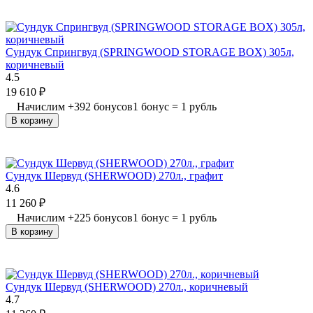
Сундук Спрингвуд (SPRINGWOOD STORAGE BOX) 305л,
коричневый
4.5
19 610
₽
Начислим
+
392
бонусов
1 бонус = 1 рубль
В корзину
Сундук Шервуд (SHERWOOD) 270л., графит
4.6
11 260
₽
Начислим
+
225
бонусов
1 бонус = 1 рубль
В корзину
Сундук Шервуд (SHERWOOD) 270л., коричневый
4.7