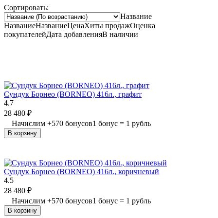
Сортировать:
Название
Название
Название
Цена
Хиты продаж
Оценка
покупателей
Дата добавления
В наличии
Сундук Борнео (BORNEO) 416л., графит
4.7
28 480
₽
Начислим
+
570
бонусов
1 бонус = 1 рубль
В корзину
Сундук Борнео (BORNEO) 416л., коричневый
4.5
28 480
₽
Начислим
+
570
бонусов
1 бонус = 1 рубль
В корзину