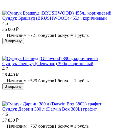
Сундук Брашвуд (BRUSHWOOD) 455л., коричневый
4.5
36 060
₽
Начислим
+
721
бонусов
1 бонус = 1 рубль
В корзину
Сундук Гленвуд (Glenwood) 390л, коричневый
4.7
26 440
₽
Начислим
+
529
бонусов
1 бонус = 1 рубль
В корзину
Сундук Дарвин 380 л (Darwin Box 380L) графит
4.6
37 830
₽
Начислим
+
757
бонусов
1 бонус = 1 рубль