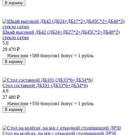
В корзину
Шкаф высокий ДБ42 (ДБ24+ДБ27*2+ДБ45С*2+ДБ48*2)
стекло сатин
5.0
29 470
₽
Начислим
+
589
бонусов
1 бонус = 1 рубль
В корзину
Стол составной ДБ101 (ДБ33*6+ДБ34*6)
4.9
27 480
₽
Начислим
+
550
бонусов
1 бонус = 1 рубль
В корзину
Стол на колёсах, на м/к с откидной столешницей ДР50