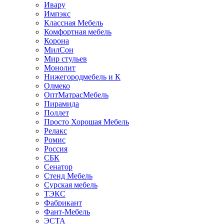
Ивару
Импэкс
Классная Мебель
Комфортная мебель
Корона
МилСон
Мир стульев
Монолит
Нижегородмебель и К
Олмеко
ОптМатрасМебель
Пирамида
Поллет
Просто Хорошая Мебель
Релакс
Ромис
Россия
СБК
Сенатор
Стенд Мебель
Сурская мебель
ТЭКС
Фабрикант
Фант-Мебель
ЭСТА