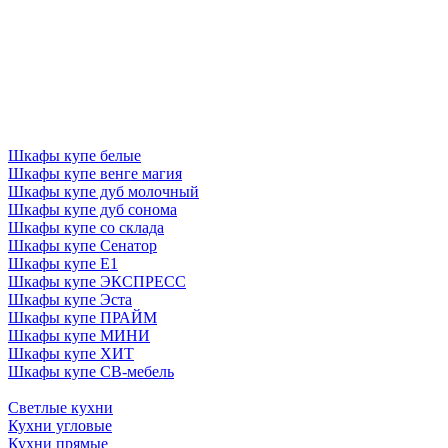
Шкафы купе белые
Шкафы купе венге магия
Шкафы купе дуб молочный
Шкафы купе дуб сонома
Шкафы купе со склада
Шкафы купе Сенатор
Шкафы купе Е1
Шкафы купе ЭКСПРЕСС
Шкафы купе Эста
Шкафы купе ПРАЙМ
Шкафы купе МИНИ
Шкафы купе ХИТ
Шкафы купе СВ-мебель
Светлые кухни
Кухни угловые
Кухни прямые