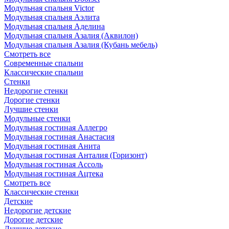
Модульная спальня Victor
Модульная спальня Аэлита
Модульная спальня Аделина
Модульная спальня Азалия (Аквилон)
Модульная спальня Азалия (Кубань мебель)
Смотреть все
Современные спальни
Классические спальни
Стенки
Недорогие стенки
Дорогие стенки
Лучшие стенки
Модульные стенки
Модульная гостиная Аллегро
Модульная гостиная Анастасия
Модульная гостиная Анита
Модульная гостиная Анталия (Горизонт)
Модульная гостиная Ассоль
Модульная гостиная Ацтека
Смотреть все
Классические стенки
Детские
Недорогие детские
Дорогие детские
Лучшие детские