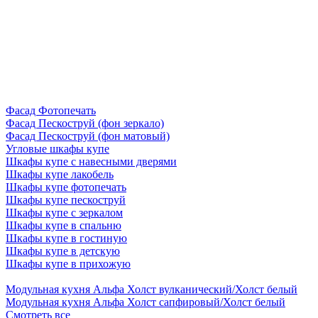
Фасад Фотопечать
Фасад Пескоструй (фон зеркало)
Фасад Пескоструй (фон матовый)
Угловые шкафы купе
Шкафы купе с навесными дверями
Шкафы купе лакобель
Шкафы купе фотопечать
Шкафы купе пескоструй
Шкафы купе с зеркалом
Шкафы купе в спальню
Шкафы купе в гостиную
Шкафы купе в детскую
Шкафы купе в прихожую
Модульная кухня Альфа Холст вулканический/Холст белый
Модульная кухня Альфа Холст сапфировый/Холст белый
Смотреть все