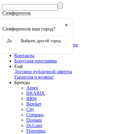
Симферополь
Гос.Закупки
✖
Мебель оптом
Симферополь ваш город?
3D конструкторы
Конструктор кухни
Да
Выбрать другой город
Конструктор шкафа-купе
Доставка и оплата
Контакты
Бонусная программа
Ещё
Договор публичной оферты
Гарантия и возврат
Бренды
Anrex
BRABIX
BRW
Bereket
City
Compass
Domani
Dr.Gans
Florentina