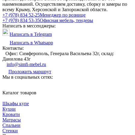
наименований. Осуществляем доставку, сборку и замеры по
всему Крыму, Херсонской и Запорожской области.
+7 (978) 834 52-25
Менеджер по рознице
+7 (978) 834 53-35
Офисная мебель, тендеры
Написать в мессенджеры:
Написать в Telegram
Написать в Whatsapp
Контакты:
Офис: Симферополь, Генерала Васильева 32г, склад:
Данилова 43г
info@simfi-mebel.ru
Проложить маршрут
Мы в социальных сетях:
Каталог товаров
Шкафы купе
Кухни
Кровати
Матрасы
Cпальни
Стенки