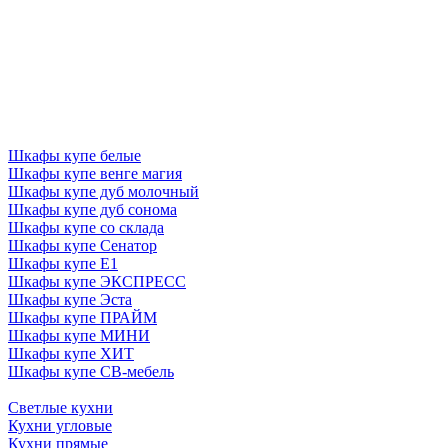
Шкафы купе белые
Шкафы купе венге магия
Шкафы купе дуб молочный
Шкафы купе дуб сонома
Шкафы купе со склада
Шкафы купе Сенатор
Шкафы купе Е1
Шкафы купе ЭКСПРЕСС
Шкафы купе Эста
Шкафы купе ПРАЙМ
Шкафы купе МИНИ
Шкафы купе ХИТ
Шкафы купе СВ-мебель
Светлые кухни
Кухни угловые
Кухни прямые