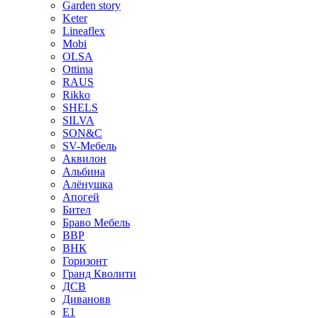
Garden story
Keter
Lineaflex
Mobi
OLSA
Ottima
RAUS
Rikko
SHELS
SILVA
SON&C
SV-Мебель
Аквилон
Альбина
Алёнушка
Апогей
Бител
Браво Мебель
ВВР
ВНК
Горизонт
Гранд Кволити
ДСВ
Дивановв
Е1