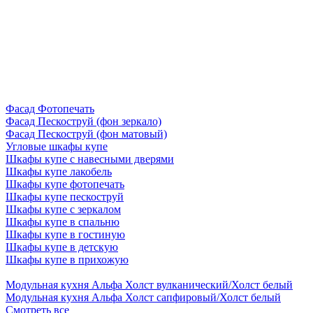
Фасад Фотопечать
Фасад Пескоструй (фон зеркало)
Фасад Пескоструй (фон матовый)
Угловые шкафы купе
Шкафы купе с навесными дверями
Шкафы купе лакобель
Шкафы купе фотопечать
Шкафы купе пескоструй
Шкафы купе с зеркалом
Шкафы купе в спальню
Шкафы купе в гостиную
Шкафы купе в детскую
Шкафы купе в прихожую
Модульная кухня Альфа Холст вулканический/Холст белый
Модульная кухня Альфа Холст сапфировый/Холст белый
Смотреть все