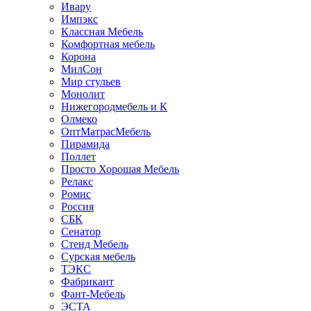
Ивару
Импэкс
Классная Мебель
Комфортная мебель
Корона
МилСон
Мир стульев
Монолит
Нижегородмебель и К
Олмеко
ОптМатрасМебель
Пирамида
Поллет
Просто Хорошая Мебель
Релакс
Ромис
Россия
СБК
Сенатор
Стенд Мебель
Сурская мебель
ТЭКС
Фабрикант
Фант-Мебель
ЭСТА