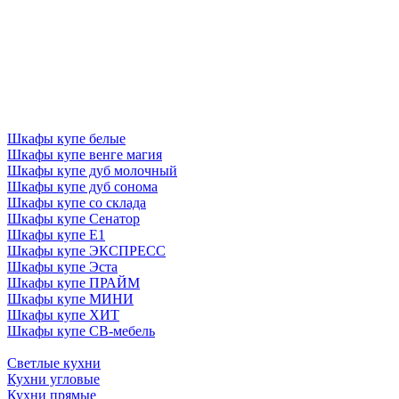
Шкафы купе белые
Шкафы купе венге магия
Шкафы купе дуб молочный
Шкафы купе дуб сонома
Шкафы купе со склада
Шкафы купе Сенатор
Шкафы купе Е1
Шкафы купе ЭКСПРЕСС
Шкафы купе Эста
Шкафы купе ПРАЙМ
Шкафы купе МИНИ
Шкафы купе ХИТ
Шкафы купе СВ-мебель
Светлые кухни
Кухни угловые
Кухни прямые