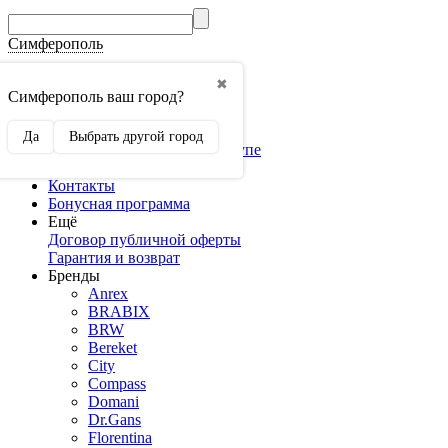
Симферополь
Гос.Закупки
✖
Мебель оптом
Симферополь ваш город?
3D конструкторы
Конструктор кухни
Да
Выбрать другой город
Конструктор шкафа-купе
Доставка и оплата
Контакты
Бонусная программа
Ещё
Договор публичной оферты
Гарантия и возврат
Бренды
Anrex
BRABIX
BRW
Bereket
City
Compass
Domani
Dr.Gans
Florentina