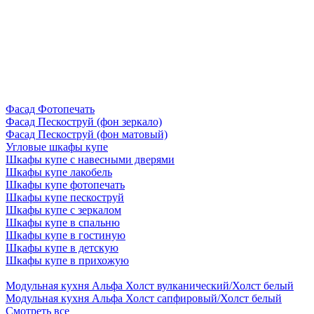
Фасад Фотопечать
Фасад Пескоструй (фон зеркало)
Фасад Пескоструй (фон матовый)
Угловые шкафы купе
Шкафы купе с навесными дверями
Шкафы купе лакобель
Шкафы купе фотопечать
Шкафы купе пескоструй
Шкафы купе с зеркалом
Шкафы купе в спальню
Шкафы купе в гостиную
Шкафы купе в детскую
Шкафы купе в прихожую
Модульная кухня Альфа Холст вулканический/Холст белый
Модульная кухня Альфа Холст сапфировый/Холст белый
Смотреть все