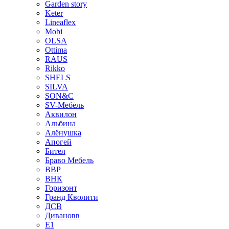
Garden story
Keter
Lineaflex
Mobi
OLSA
Ottima
RAUS
Rikko
SHELS
SILVA
SON&C
SV-Мебель
Аквилон
Альбина
Алёнушка
Апогей
Бител
Браво Мебель
ВВР
ВНК
Горизонт
Гранд Кволити
ДСВ
Дивановв
Е1