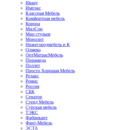
Ивару
Импэкс
Классная Мебель
Комфортная мебель
Корона
МилСон
Мир стульев
Монолит
Нижегородмебель и К
Олмеко
ОптМатрасМебель
Пирамида
Поллет
Просто Хорошая Мебель
Релакс
Ромис
Россия
СБК
Сенатор
Стенд Мебель
Сурская мебель
ТЭКС
Фабрикант
Фант-Мебель
ЭСТА