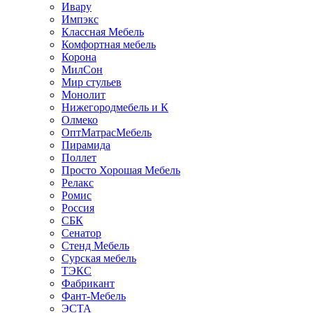
Ивару
Импэкс
Классная Мебель
Комфортная мебель
Корона
МилСон
Мир стульев
Монолит
Нижегородмебель и К
Олмеко
ОптМатрасМебель
Пирамида
Поллет
Просто Хорошая Мебель
Релакс
Ромис
Россия
СБК
Сенатор
Стенд Мебель
Сурская мебель
ТЭКС
Фабрикант
Фант-Мебель
ЭСТА