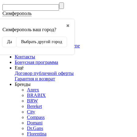
Симферополь
Гос.Закупки
✖
Мебель оптом
Симферополь ваш город?
3D конструкторы
Конструктор кухни
Да
Выбрать другой город
Конструктор шкафа-купе
Доставка и оплата
Контакты
Бонусная программа
Ещё
Договор публичной оферты
Гарантия и возврат
Бренды
Anrex
BRABIX
BRW
Bereket
City
Compass
Domani
Dr.Gans
Florentina