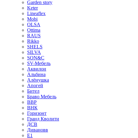
Garden story
Keter
Lineaflex
Mobi
OLSA
Ottima
RAUS
Rikko
SHELS
SILVA
SON&C
SV-Мебель
Аквилон
Альбина
Алёнушка
Апогей
Бител
Браво Мебель
ВВР
ВНК
Горизонт
Гранд Кволити
ДСВ
Дивановв
Е1