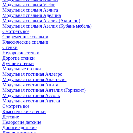
Модульная спальня Victor
Модульная спальня Аэлита
Модульная спальня Аделина
Модульная спальня Азалия (Аквилон)
Модульная спальня Азалия (Кубань мебель)
Смотреть все
Современные спальни
Классические спальни
Стенки
Недорогие стенки
Дорогие стенки
Лучшие стенки
Модульные стенки
Модульная гостиная Аллегро
Модульная гостиная Анастасия
Модульная гостиная Анита
Модульная гостиная Анталия (Горизонт)
Модульная гостиная Ассоль
Модульная гостиная Ацтека
Смотреть все
Классические стенки
Детские
Недорогие детские
Дорогие детские
Лучшие детские