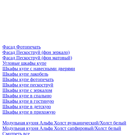
Фасад Фотопечать
Фасад Пескоструй (фон зеркало)
Фасад Пескоструй (фон матовый)
Угловые шкафы купе
Шкафы купе с навесными дверями
Шкафы купе лакобель
Шкафы купе фотопечать
Шкафы купе пескоструй
Шкафы купе с зеркалом
Шкафы купе в спальню
Шкафы купе в гостиную
Шкафы купе в детскую
Шкафы купе в прихожую
Модульная кухня Альфа Холст вулканический/Холст белый
Модульная кухня Альфа Холст сапфировый/Холст белый
Смотреть все