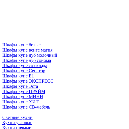
Шкафы купе белые
Шкафы купе венге магия
Шкафы купе дуб молочный
Шкафы купе дуб сонома
Шкафы купе со склада
Шкафы купе Сенатор
Шкафы купе Е1
Шкафы купе ЭКСПРЕСС
Шкафы купе Эста
Шкафы купе ПРАЙМ
Шкафы купе МИНИ
Шкафы купе ХИТ
Шкафы купе СВ-мебель
Светлые кухни
Кухни угловые
Кухни прямые