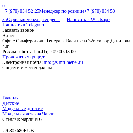
0
+7 (978) 834 52-25
Менеджер по рознице
+7 (978) 834 53-
35
Офисная мебель, тендеры
Написать в Whatsapp
Написать в Telegram
Заказать звонок
Адрес:
Офис: Симферополь, Генерала Васильева 32г, склад: Данилова
43г
Режим работы:
Пн-Пт, с 09:00-18:00
Проложить маршрут
Электронная почта:
info@simfi-mebel.ru
Соцсети и мессенджеры:
Главная
Детские
Модульные детские
Модульная детская Чарли
Стеллаж Чарли №6
2
7680
7680
RUB