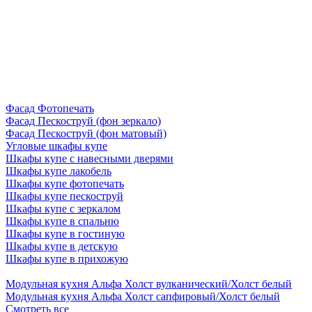
Фасад Фотопечать
Фасад Пескоструй (фон зеркало)
Фасад Пескоструй (фон матовый)
Угловые шкафы купе
Шкафы купе с навесными дверями
Шкафы купе лакобель
Шкафы купе фотопечать
Шкафы купе пескоструй
Шкафы купе с зеркалом
Шкафы купе в спальню
Шкафы купе в гостиную
Шкафы купе в детскую
Шкафы купе в прихожую
Модульная кухня Альфа Холст вулканический/Холст белый
Модульная кухня Альфа Холст сапфировый/Холст белый
Смотреть все