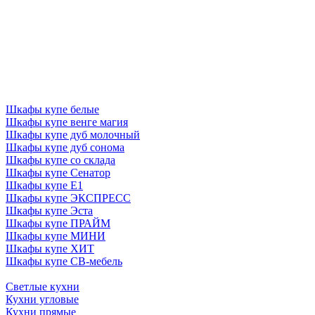
Шкафы купе белые
Шкафы купе венге магия
Шкафы купе дуб молочный
Шкафы купе дуб сонома
Шкафы купе со склада
Шкафы купе Сенатор
Шкафы купе Е1
Шкафы купе ЭКСПРЕСС
Шкафы купе Эста
Шкафы купе ПРАЙМ
Шкафы купе МИНИ
Шкафы купе ХИТ
Шкафы купе СВ-мебель
Светлые кухни
Кухни угловые
Кухни прямые