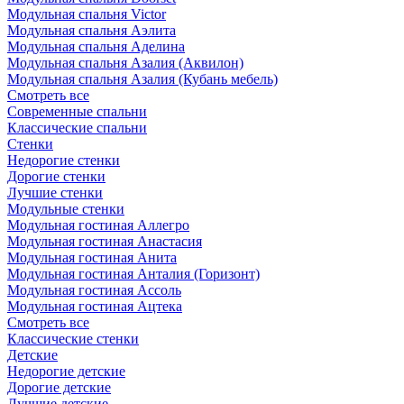
Модульная спальня Victor
Модульная спальня Аэлита
Модульная спальня Аделина
Модульная спальня Азалия (Аквилон)
Модульная спальня Азалия (Кубань мебель)
Смотреть все
Современные спальни
Классические спальни
Стенки
Недорогие стенки
Дорогие стенки
Лучшие стенки
Модульные стенки
Модульная гостиная Аллегро
Модульная гостиная Анастасия
Модульная гостиная Анита
Модульная гостиная Анталия (Горизонт)
Модульная гостиная Ассоль
Модульная гостиная Ацтека
Смотреть все
Классические стенки
Детские
Недорогие детские
Дорогие детские
Лучшие детские