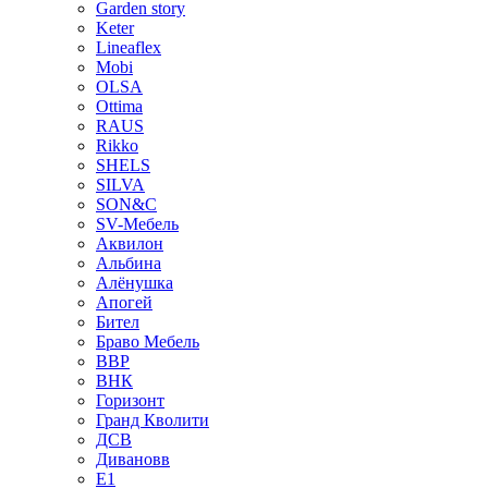
Garden story
Keter
Lineaflex
Mobi
OLSA
Ottima
RAUS
Rikko
SHELS
SILVA
SON&C
SV-Мебель
Аквилон
Альбина
Алёнушка
Апогей
Бител
Браво Мебель
ВВР
ВНК
Горизонт
Гранд Кволити
ДСВ
Дивановв
Е1