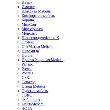
Ивару
Импэкс
Классная Мебель
Комфортная мебель
Корона
МилСон
Мир стульев
Монолит
Нижегородмебель и К
Олмеко
ОптМатрасМебель
Пирамида
Поллет
Просто Хорошая Мебель
Релакс
Ромис
Россия
СБК
Сенатор
Стенд Мебель
Сурская мебель
ТЭКС
Фабрикант
Фант-Мебель
ЭСТА