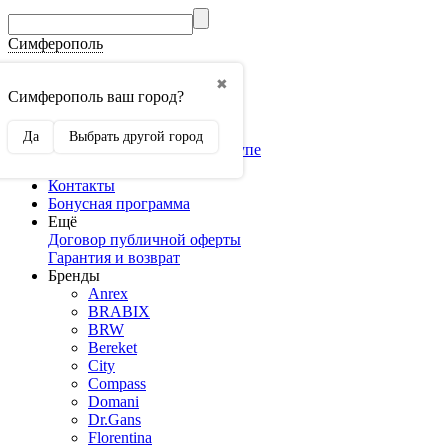
Симферополь
Гос.Закупки
✖
Мебель оптом
Симферополь ваш город?
3D конструкторы
Конструктор кухни
Да
Выбрать другой город
Конструктор шкафа-купе
Доставка и оплата
Контакты
Бонусная программа
Ещё
Договор публичной оферты
Гарантия и возврат
Бренды
Anrex
BRABIX
BRW
Bereket
City
Compass
Domani
Dr.Gans
Florentina