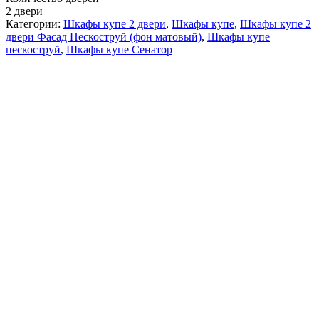
2 двери
Категории:
Шкафы купе 2 двери
,
Шкафы купе
,
Шкафы купе 2
двери Фасад Пескоструй (фон матовый)
,
Шкафы купе
пескоструй
,
Шкафы купе Сенатор