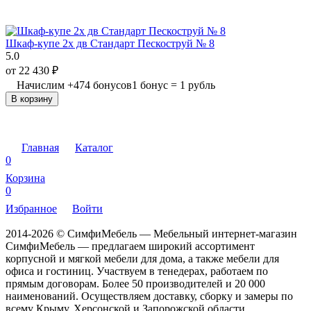
Шкаф-купе 2х дв Стандарт Пескоструй № 8
5.0
от
22 430
₽
Начислим
+
474
бонусов
1 бонус = 1 рубль
В корзину
Главная
Каталог
0
Корзина
0
Избранное
Войти
2014-2026 © СимфиМебель — Мебельный интернет-магазин
СимфиМебель — предлагаем широкий ассортимент
корпусной и мягкой мебели для дома, а также мебели для
офиса и гостиниц. Участвуем в тенедерах, работаем по
прямым договорам. Более 50 производителей и 20 000
наименований. Осуществляем доставку, сборку и замеры по
всему Крыму, Херсонской и Запорожской области.