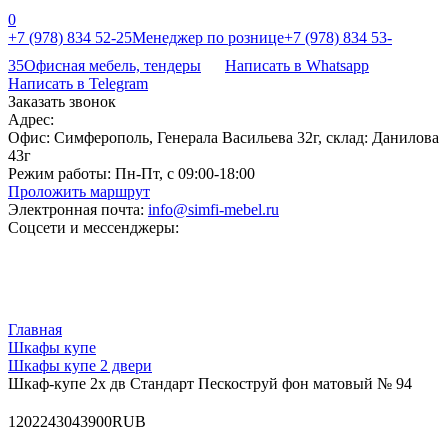
0
+7 (978) 834 52-25
Менеджер по рознице
+7 (978) 834 53-
35
Офисная мебель, тендеры
Написать в Whatsapp
Написать в Telegram
Заказать звонок
Адрес:
Офис: Симферополь, Генерала Васильева 32г, склад: Данилова
43г
Режим работы:
Пн-Пт, с 09:00-18:00
Проложить маршрут
Электронная почта:
info@simfi-mebel.ru
Соцсети и мессенджеры:
Главная
Шкафы купе
Шкафы купе 2 двери
Шкаф-купе 2х дв Стандарт Пескоструй фон матовый № 94
120
22430
43900
RUB