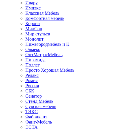
Ивару
Импэкс
Классная Мебель
Комфортная мебель
Корона
МилСон
Мир стульев
Монолит
Нижегородмебель и К
Олмеко
ОптМатрасМебель
Пирамида
Поллет
Просто Хорошая Мебель
Релакс
Ромис
Россия
СБК
Сенатор
Стенд Мебель
Сурская мебель
ТЭКС
Фабрикант
Фант-Мебель
ЭСТА