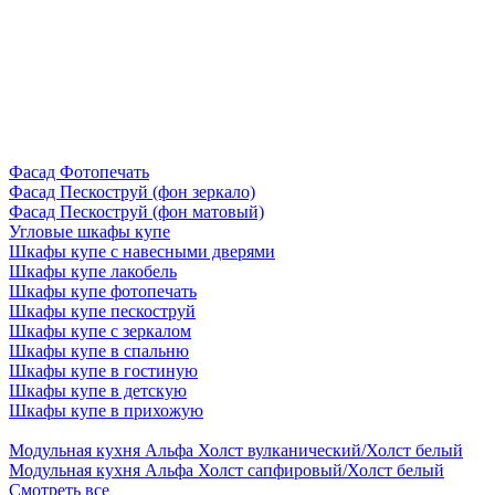
Фасад Фотопечать
Фасад Пескоструй (фон зеркало)
Фасад Пескоструй (фон матовый)
Угловые шкафы купе
Шкафы купе с навесными дверями
Шкафы купе лакобель
Шкафы купе фотопечать
Шкафы купе пескоструй
Шкафы купе с зеркалом
Шкафы купе в спальню
Шкафы купе в гостиную
Шкафы купе в детскую
Шкафы купе в прихожую
Модульная кухня Альфа Холст вулканический/Холст белый
Модульная кухня Альфа Холст сапфировый/Холст белый
Смотреть все