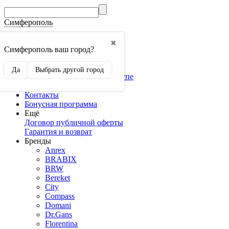
Симферополь
Гос.Закупки
✖
Мебель оптом
Симферополь ваш город?
3D конструкторы
Конструктор кухни
Да
Выбрать другой город
Конструктор шкафа-купе
Доставка и оплата
Контакты
Бонусная программа
Ещё
Договор публичной оферты
Гарантия и возврат
Бренды
Anrex
BRABIX
BRW
Bereket
City
Compass
Domani
Dr.Gans
Florentina