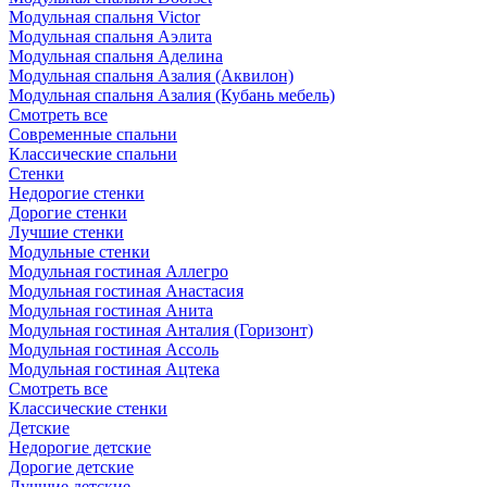
Модульная спальня Victor
Модульная спальня Аэлита
Модульная спальня Аделина
Модульная спальня Азалия (Аквилон)
Модульная спальня Азалия (Кубань мебель)
Смотреть все
Современные спальни
Классические спальни
Стенки
Недорогие стенки
Дорогие стенки
Лучшие стенки
Модульные стенки
Модульная гостиная Аллегро
Модульная гостиная Анастасия
Модульная гостиная Анита
Модульная гостиная Анталия (Горизонт)
Модульная гостиная Ассоль
Модульная гостиная Ацтека
Смотреть все
Классические стенки
Детские
Недорогие детские
Дорогие детские
Лучшие детские