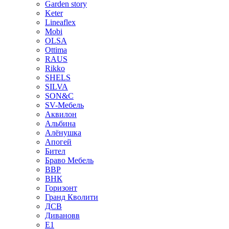
Garden story
Keter
Lineaflex
Mobi
OLSA
Ottima
RAUS
Rikko
SHELS
SILVA
SON&C
SV-Мебель
Аквилон
Альбина
Алёнушка
Апогей
Бител
Браво Мебель
ВВР
ВНК
Горизонт
Гранд Кволити
ДСВ
Дивановв
Е1