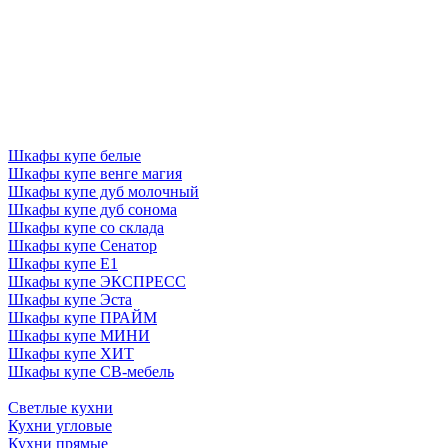
Шкафы купе белые
Шкафы купе венге магия
Шкафы купе дуб молочный
Шкафы купе дуб сонома
Шкафы купе со склада
Шкафы купе Сенатор
Шкафы купе Е1
Шкафы купе ЭКСПРЕСС
Шкафы купе Эста
Шкафы купе ПРАЙМ
Шкафы купе МИНИ
Шкафы купе ХИТ
Шкафы купе СВ-мебель
Светлые кухни
Кухни угловые
Кухни прямые