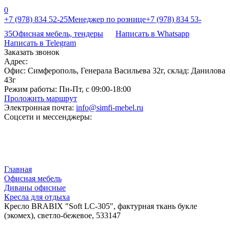
0
+7 (978) 834 52-25
Менеджер по рознице
+7 (978) 834 53-
35
Офисная мебель, тендеры
Написать в Whatsapp
Написать в Telegram
Заказать звонок
Адрес:
Офис: Симферополь, Генерала Васильева 32г, склад: Данилова
43г
Режим работы:
Пн-Пт, с 09:00-18:00
Проложить маршрут
Электронная почта:
info@simfi-mebel.ru
Соцсети и мессенджеры:
Главная
Офисная мебель
Диваны офисные
Кресла для отдыха
Кресло BRABIX "Soft LC-305", фактурная ткань букле
(экомех), светло-бежевое, 533147