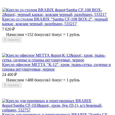
Кресло со столом BRABIX "Samba CF-108 BOX-2", черный
каркас, кожзам черный, разобрано, 533217
7 620
₽
Начислим
+
152
бонусов
1 бонус = 1 рубль
В корзину
Кресло офисное МЕТТА "К-12", хром, ткань-сетка, сиденье и
спинка регулируемые, черное
24 400
₽
Начислим
+
488
бонусов
1 бонус = 1 рубль
В корзину
Кресло для приемных и переговорных BRABIX "Samba CF-