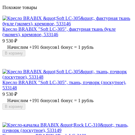
Похожие товары
Кресло BRABIX "Soft LC-305", фактурная ткань букле
(экомех), кремовое, 533146
9 530
₽
Начислим
+
191
бонусов
1 бонус = 1 рубль
В корзину
Кресло BRABIX "Soft LC-305", ткань, пэчворк (лоскутное),
533148
9 530
₽
Начислим
+
191
бонусов
1 бонус = 1 рубль
В корзину