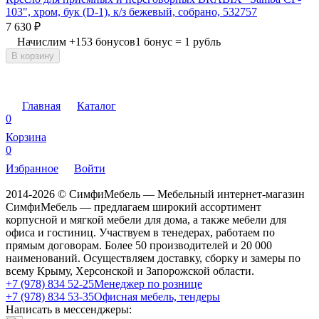
103", хром, бук (D-1), к/з бежевый, собрано, 532757
7 630
₽
Начислим
+
153
бонусов
1 бонус = 1 рубль
В корзину
Главная
Каталог
0
Корзина
0
Избранное
Войти
2014-2026 © СимфиМебель — Мебельный интернет-магазин
СимфиМебель — предлагаем широкий ассортимент
корпусной и мягкой мебели для дома, а также мебели для
офиса и гостиниц. Участвуем в тенедерах, работаем по
прямым договорам. Более 50 производителей и 20 000
наименований. Осуществляем доставку, сборку и замеры по
всему Крыму, Херсонской и Запорожской области.
+7 (978) 834 52-25
Менеджер по рознице
+7 (978) 834 53-35
Офисная мебель, тендеры
Написать в мессенджеры: