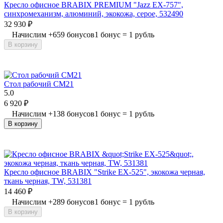
Кресло офисное BRABIX PREMIUM "Jazz EX-757",
синхромеханизм, алюминий, экокожа, серое, 532490
32 930
₽
Начислим
+
659
бонусов
1 бонус = 1 рубль
В корзину
Стол рабочий СМ21
5.0
6 920
₽
Начислим
+
138
бонусов
1 бонус = 1 рубль
В корзину
Кресло офисное BRABIX "Strike EX-525", экокожа черная,
ткань черная, TW, 531381
14 460
₽
Начислим
+
289
бонусов
1 бонус = 1 рубль
В корзину