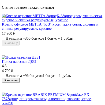
C этим товаром также покупают
Кресло офисное МЕТТА "К-3" хром, ткань-сетка, сиденье и
спинка регулируемые, красное
17 800
₽
Начислим
+
356
бонусов
1 бонус = 1 рубль
В корзину
Полка навесная ДБ31
4.8
4 790
₽
Начислим
+
96
бонусов
1 бонус = 1 рубль
В корзину