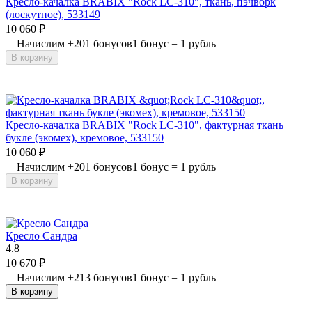
Кресло-качалка BRABIX "Rock LC-310", ткань, пэчворк
(лоскутное), 533149
10 060
₽
Начислим
+
201
бонусов
1 бонус = 1 рубль
В корзину
Кресло-качалка BRABIX "Rock LC-310", фактурная ткань
букле (экомех), кремовое, 533150
10 060
₽
Начислим
+
201
бонусов
1 бонус = 1 рубль
В корзину
Кресло Сандра
4.8
10 670
₽
Начислим
+
213
бонусов
1 бонус = 1 рубль
В корзину