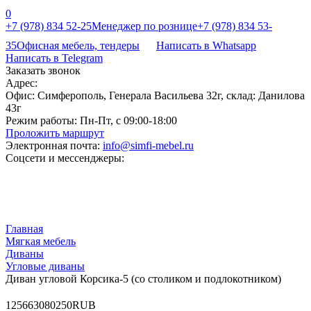
0
+7 (978) 834 52-25
Менеджер по рознице
+7 (978) 834 53-
35
Офисная мебель, тендеры
Написать в Whatsapp
Написать в Telegram
Заказать звонок
Адрес:
Офис: Симферополь, Генерала Васильева 32г, склад: Данилова
43г
Режим работы:
Пн-Пт, с 09:00-18:00
Проложить маршрут
Электронная почта:
info@simfi-mebel.ru
Соцсети и мессенджеры:
Главная
Мягкая мебель
Диваны
Угловые диваны
Диван угловой Корсика-5 (со столиком и подлокотником)
12
56630
80250
RUB