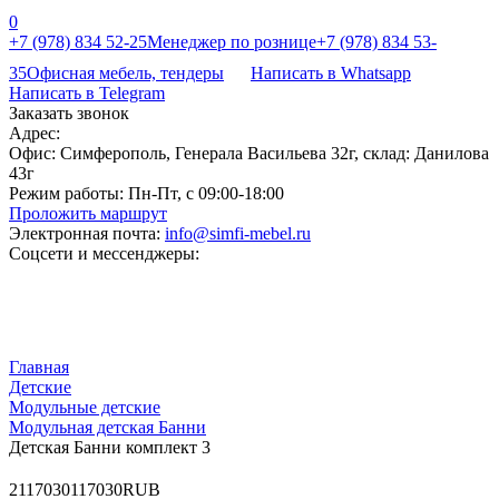
0
+7 (978) 834 52-25
Менеджер по рознице
+7 (978) 834 53-
35
Офисная мебель, тендеры
Написать в Whatsapp
Написать в Telegram
Заказать звонок
Адрес:
Офис: Симферополь, Генерала Васильева 32г, склад: Данилова
43г
Режим работы:
Пн-Пт, с 09:00-18:00
Проложить маршрут
Электронная почта:
info@simfi-mebel.ru
Соцсети и мессенджеры:
Главная
Детские
Модульные детские
Модульная детская Банни
Детская Банни комплект 3
2
117030
117030
RUB