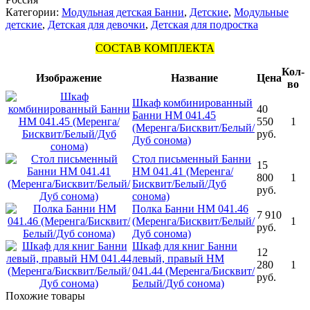
Категории:
Модульная детская Банни
,
Детские
,
Модульные
детские
,
Детская для девочки
,
Детская для подростка
СОСТАВ КОМПЛЕКТА
Кол-
Изображение
Название
Цена
во
Шкаф комбинированный
40
Банни НМ 041.45
550
1
(Меренга/Бисквит/Белый/
руб.
Дуб сонома)
Стол письменный Банни
15
НМ 041.41 (Меренга/
800
1
Бисквит/Белый/Дуб
руб.
сонома)
Полка Банни НМ 041.46
7 910
(Меренга/Бисквит/Белый/
1
руб.
Дуб сонома)
Шкаф для книг Банни
12
левый, правый НМ
280
1
041.44 (Меренга/Бисквит/
руб.
Белый/Дуб сонома)
Похожие товары