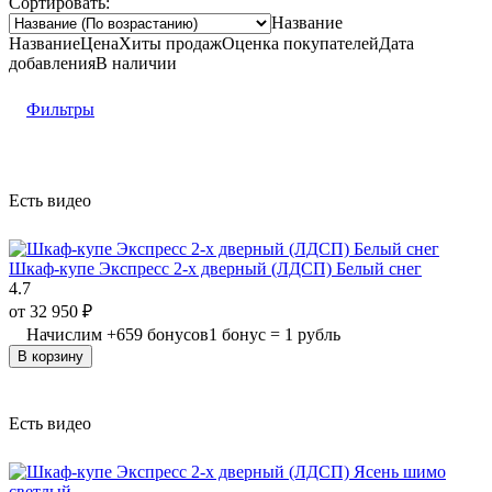
Сортировать:
Название
Название
Цена
Хиты продаж
Оценка
покупателей
Дата
добавления
В наличии
Фильтры
Есть видео
Шкаф-купе Экспресс 2-х дверный (ЛДСП) Белый снег
4.7
от
32 950
₽
Начислим
+
659
бонусов
1 бонус = 1 рубль
В корзину
Есть видео