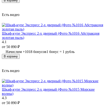
В корзину
Есть видео
Шкаф-купе Экспресс 2-х дверный (Фото №1016 Абстракция
золотая пыль)
4.1
от
50 890
₽
Начислим
+
1018
бонусов
1 бонус = 1 рубль
В корзину
Есть видео
Шкаф-купе Экспресс 2-х дверный (Фото №1015 Морские
волны)
4.3
от
50 890
₽