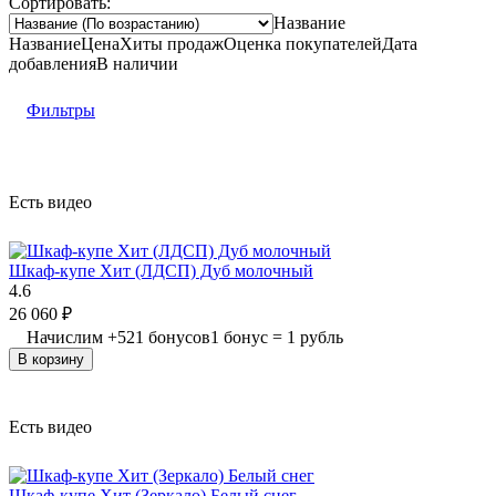
Сортировать:
Название
Название
Цена
Хиты продаж
Оценка
покупателей
Дата
добавления
В наличии
Фильтры
Есть видео
Шкаф-купе Хит (ЛДСП) Дуб молочный
4.6
26 060
₽
Начислим
+
521
бонусов
1 бонус = 1 рубль
В корзину
Есть видео
Шкаф-купе Хит (Зеркало) Белый снег