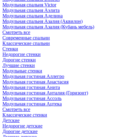
Модульная спальня Victor
Модульная спальня Аэлита
Модульная спальня Аделина
Модульная спальня Азалия (Аквилон)
Модульная спальня Азалия (Кубань мебель)
Смотреть все
Современные спальни
Классические спальни
Стенки
Недорогие стенки
Дорогие стенки
Лучшие стенки
Модульные стенки
Модульная гостиная Аллегро
Модульная гостиная Анастасия
Модульная гостиная Анита
Модульная гостиная Анталия (Горизонт)
Модульная гостиная Ассоль
Модульная гостиная Ацтека
Смотреть все
Классические стенки
Детские
Недорогие детские
Дорогие детские
Лучшие детские