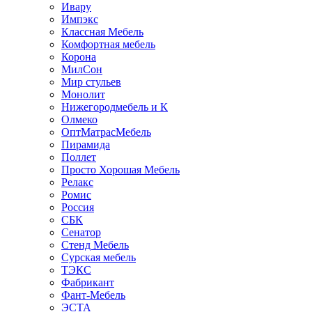
Ивару
Импэкс
Классная Мебель
Комфортная мебель
Корона
МилСон
Мир стульев
Монолит
Нижегородмебель и К
Олмеко
ОптМатрасМебель
Пирамида
Поллет
Просто Хорошая Мебель
Релакс
Ромис
Россия
СБК
Сенатор
Стенд Мебель
Сурская мебель
ТЭКС
Фабрикант
Фант-Мебель
ЭСТА