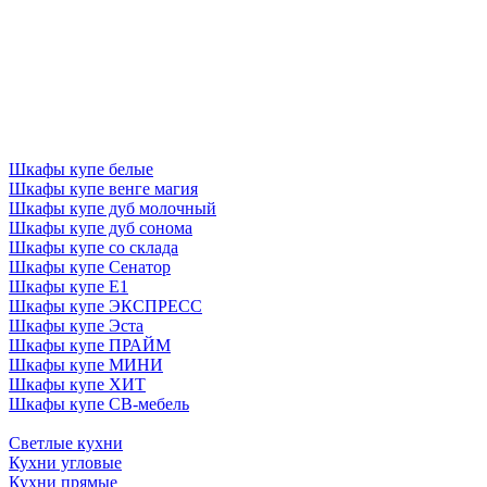
Шкафы купе белые
Шкафы купе венге магия
Шкафы купе дуб молочный
Шкафы купе дуб сонома
Шкафы купе со склада
Шкафы купе Сенатор
Шкафы купе Е1
Шкафы купе ЭКСПРЕСС
Шкафы купе Эста
Шкафы купе ПРАЙМ
Шкафы купе МИНИ
Шкафы купе ХИТ
Шкафы купе СВ-мебель
Светлые кухни
Кухни угловые
Кухни прямые