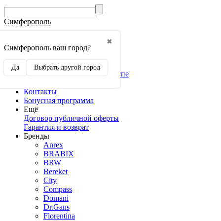
Симферополь
Гос.Закупки
✖
Мебель оптом
Симферополь ваш город?
3D конструкторы
Конструктор кухни
Да
Выбрать другой город
Конструктор шкафа-купе
Доставка и оплата
Контакты
Бонусная программа
Ещё
Договор публичной оферты
Гарантия и возврат
Бренды
Anrex
BRABIX
BRW
Bereket
City
Compass
Domani
Dr.Gans
Florentina