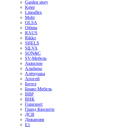
Garden story
Keter
Lineaflex
Mobi
OLSA
Ottima
RAUS
Rikko
SHELS
SILVA
SON&C
SV-Мебель
Аквилон
Альбина
Алёнушка
Апогей
Бител
Браво Мебель
ВВР
ВНК
Горизонт
Гранд Кволити
ДСВ
Дивановв
Е1