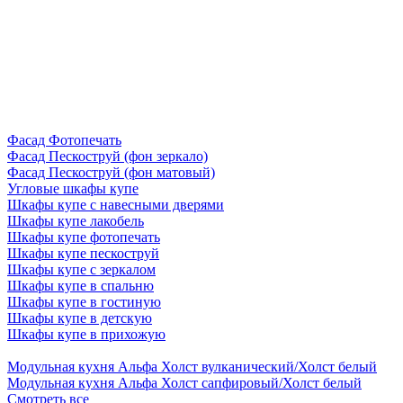
Фасад Фотопечать
Фасад Пескоструй (фон зеркало)
Фасад Пескоструй (фон матовый)
Угловые шкафы купе
Шкафы купе с навесными дверями
Шкафы купе лакобель
Шкафы купе фотопечать
Шкафы купе пескоструй
Шкафы купе с зеркалом
Шкафы купе в спальню
Шкафы купе в гостиную
Шкафы купе в детскую
Шкафы купе в прихожую
Модульная кухня Альфа Холст вулканический/Холст белый
Модульная кухня Альфа Холст сапфировый/Холст белый
Смотреть все