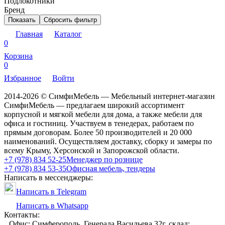
Подлокотники
Бренд
Показать
Сбросить фильтр
Главная
Каталог
0
Корзина
0
Избранное
Войти
2014-2026 © СимфиМебель — Мебельный интернет-магазин
СимфиМебель — предлагаем широкий ассортимент
корпусной и мягкой мебели для дома, а также мебели для
офиса и гостиниц. Участвуем в тенедерах, работаем по
прямым договорам. Более 50 производителей и 20 000
наименований. Осуществляем доставку, сборку и замеры по
всему Крыму, Херсонской и Запорожской области.
+7 (978) 834 52-25
Менеджер по рознице
+7 (978) 834 53-35
Офисная мебель, тендеры
Написать в мессенджеры:
Написать в Telegram
Написать в Whatsapp
Контакты:
Офис: Симферополь, Генерала Васильева 32г, склад: