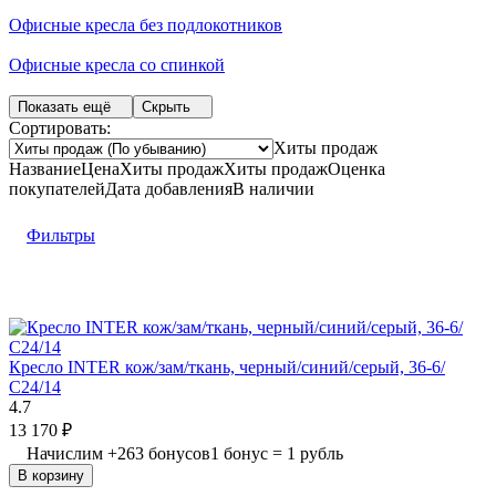
Офисные кресла без подлокотников
Офисные кресла со спинкой
Показать ещё
Скрыть
Сортировать:
Хиты продаж
Название
Цена
Хиты продаж
Хиты продаж
Оценка
покупателей
Дата добавления
В наличии
Фильтры
Кресло INTER кож/зам/ткань, черный/синий/серый, 36-6/
С24/14
4.7
13 170
₽
Начислим
+
263
бонусов
1 бонус = 1 рубль
В корзину