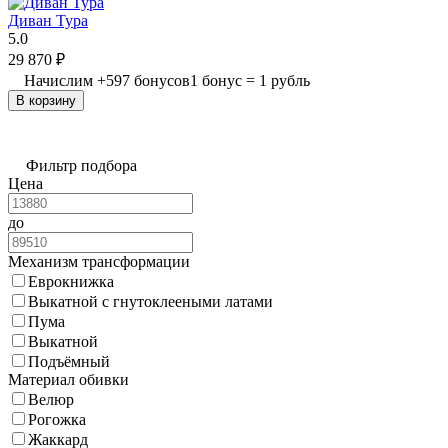
Диван Тура
5.0
29 870
₽
Начислим
+
597
бонусов
1 бонус = 1 рубль
В корзину
Фильтр подбора
Цена
до
Механизм трансформации
Еврокнижка
Выкатной с гнутоклееными латами
Пума
Выкатной
Подъёмный
Материал обивки
Велюр
Рогожка
Жаккард