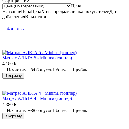
Сортировать:
Цена
Название
Цена
Цена
Хиты продаж
Оценка
покупателей
Дата
добавления
В наличии
Фильтры
Матрас АЛЬТА 5 - Minima (топпер)
4 180
₽
Начислим
+
84
бонусов
1 бонус = 1 рубль
В корзину
Матрас АЛЬТА 4 - Minima (топпер)
4 380
₽
Начислим
+
88
бонусов
1 бонус = 1 рубль
В корзину