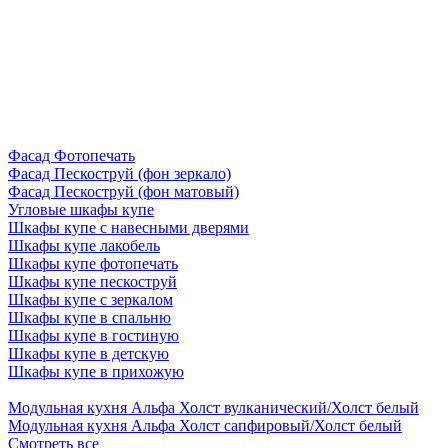
Фасад Фотопечать
Фасад Пескоструй (фон зеркало)
Фасад Пескоструй (фон матовый)
Угловые шкафы купе
Шкафы купе с навесными дверями
Шкафы купе лакобель
Шкафы купе фотопечать
Шкафы купе пескоструй
Шкафы купе с зеркалом
Шкафы купе в спальню
Шкафы купе в гостиную
Шкафы купе в детскую
Шкафы купе в прихожую
Модульная кухня Альфа Холст вулканический/Холст белый
Модульная кухня Альфа Холст сапфировый/Холст белый
Смотреть все