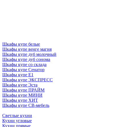
Шкафы купе белые
Шкафы купе венге магия
Шкафы купе дуб молочный
Шкафы купе дуб сонома
Шкафы купе со склада
Шкафы купе Сенатор
Шкафы купе Е1
Шкафы купе ЭКСПРЕСС
Шкафы купе Эста
Шкафы купе ПРАЙМ
Шкафы купе МИНИ
Шкафы купе ХИТ
Шкафы купе СВ-мебель
Светлые кухни
Кухни угловые
Кухни прямые