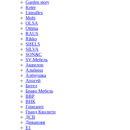
Garden story
Keter
Lineaflex
Mobi
OLSA
Ottima
RAUS
Rikko
SHELS
SILVA
SON&C
SV-Мебель
Аквилон
Альбина
Алёнушка
Апогей
Бител
Браво Мебель
ВВР
ВНК
Горизонт
Гранд Кволити
ДСВ
Дивановв
Е1