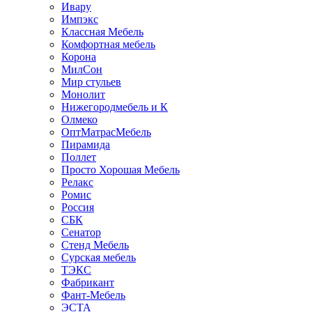
Ивару
Импэкс
Классная Мебель
Комфортная мебель
Корона
МилСон
Мир стульев
Монолит
Нижегородмебель и К
Олмеко
ОптМатрасМебель
Пирамида
Поллет
Просто Хорошая Мебель
Релакс
Ромис
Россия
СБК
Сенатор
Стенд Мебель
Сурская мебель
ТЭКС
Фабрикант
Фант-Мебель
ЭСТА