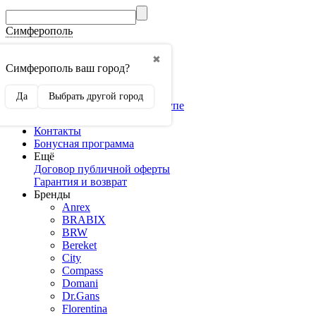
Симферополь
Гос.Закупки
✖
Мебель оптом
Симферополь ваш город?
3D конструкторы
Конструктор кухни
Да
Выбрать другой город
Конструктор шкафа-купе
Доставка и оплата
Контакты
Бонусная программа
Ещё
Договор публичной оферты
Гарантия и возврат
Бренды
Anrex
BRABIX
BRW
Bereket
City
Compass
Domani
Dr.Gans
Florentina