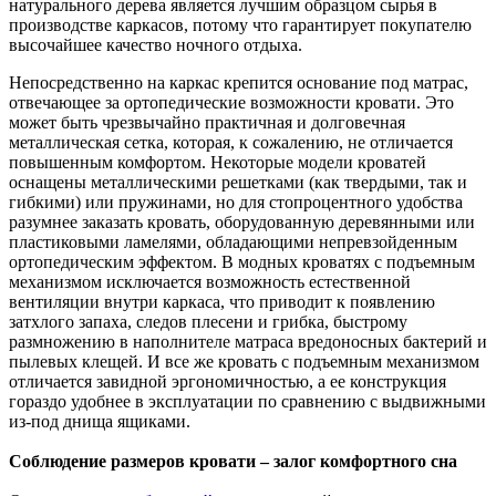
натурального дерева является лучшим образцом сырья в
производстве каркасов, потому что гарантирует покупателю
высочайшее качество ночного отдыха.
Непосредственно на каркас крепится основание под матрас,
отвечающее за ортопедические возможности кровати. Это
может быть чрезвычайно практичная и долговечная
металлическая сетка, которая, к сожалению, не отличается
повышенным комфортом. Некоторые модели кроватей
оснащены металлическими решетками (как твердыми, так и
гибкими) или пружинами, но для стопроцентного удобства
разумнее заказать кровать, оборудованную деревянными или
пластиковыми ламелями, обладающими непревзойденным
ортопедическим эффектом. В модных кроватях с подъемным
механизмом исключается возможность естественной
вентиляции внутри каркаса, что приводит к появлению
затхлого запаха, следов плесени и грибка, быстрому
размножению в наполнителе матраса вредоносных бактерий и
пылевых клещей. И все же кровать с подъемным механизмом
отличается завидной эргономичностью, а ее конструкция
гораздо удобнее в эксплуатации по сравнению с выдвижными
из-под днища ящиками.
Соблюдение размеров кровати – залог комфортного сна