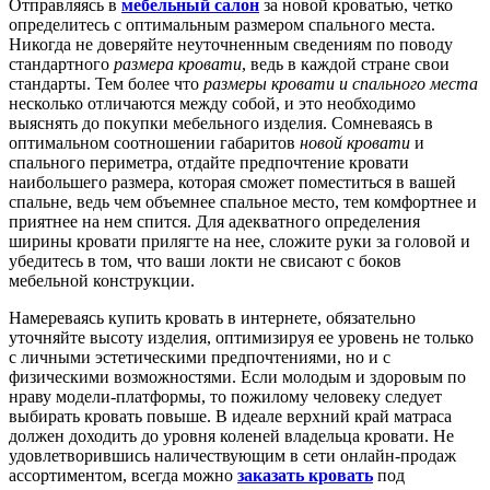
Отправляясь в
мебельный салон
за новой кроватью, четко
определитесь с оптимальным размером спального места.
Никогда не доверяйте неуточненным сведениям по поводу
стандартного
размера кровати
, ведь в каждой стране свои
стандарты. Тем более что
размеры кровати и спального места
несколько отличаются между собой, и это необходимо
выяснять до покупки мебельного изделия. Сомневаясь в
оптимальном соотношении габаритов
новой кровати
и
спального периметра, отдайте предпочтение кровати
наибольшего размера, которая сможет поместиться в вашей
спальне, ведь чем объемнее спальное место, тем комфортнее и
приятнее на нем спится. Для адекватного определения
ширины кровати прилягте на нее, сложите руки за головой и
убедитесь в том, что ваши локти не свисают с боков
мебельной конструкции.
Намереваясь купить кровать в интернете, обязательно
уточняйте высоту изделия, оптимизируя ее уровень не только
с личными эстетическими предпочтениями, но и с
физическими возможностями. Если молодым и здоровым по
нраву модели-платформы, то пожилому человеку следует
выбирать кровать повыше. В идеале верхний край матраса
должен доходить до уровня коленей владельца кровати. Не
удовлетворившись наличествующим в сети онлайн-продаж
ассортиментом, всегда можно
заказать кровать
под