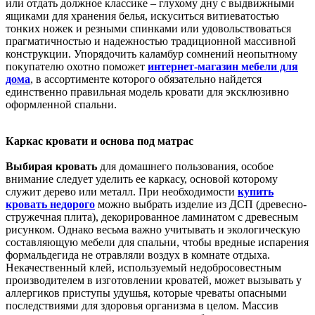
или отдать должное классике – глухому дну с выдвижными
ящиками для хранения белья, искуситься витиеватостью
тонких ножек и резными спинками или удовольствоваться
прагматичностью и надежностью традиционной массивной
конструкции. Упорядочить каламбур сомнений неопытному
покупателю охотно поможет
интернет-магазин мебели для
дома
, в ассортименте которого обязательно найдется
единственно правильная модель кровати для эксклюзивно
оформленной спальни.
Каркас кровати и основа под матрас
Выбирая
кровать
для домашнего пользования, особое
внимание следует уделить ее каркасу, основой которому
служит дерево или металл. При необходимости
купить
кровать недорого
можно выбрать изделие из ДСП (древесно-
стружечная плита), декорированное ламинатом с древесным
рисунком. Однако весьма важно учитывать и экологическую
составляющую мебели для спальни, чтобы вредные испарения
формальдегида не отравляли воздух в комнате отдыха.
Некачественный клей, используемый недобросовестным
производителем в изготовлении кроватей, может вызывать у
аллергиков приступы удушья, которые чреваты опасными
последствиями для здоровья организма в целом. Массив